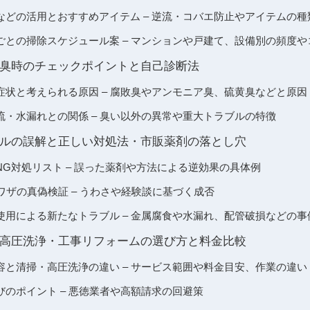
などの活用とおすすめアイテム – 逆流・コバエ防止やアイテムの種
ごとの掃除スケジュール案 – マンションや戸建て、設備別の頻度や
臭時のチェックポイントと自己診断法
症状と考えられる原因 – 腐敗臭やアンモニア臭、硫黄臭などと原因
流・水漏れとの関係 – 臭い以外の異常や重大トラブルの特徴
ルの誤解と正しい対処法・市販薬剤の落とし穴
G対処リスト – 誤った薬剤や方法による逆効果の具体例
ワザの真偽検証 – うわさや経験談に基づく成否
使用による新たなトラブル – 金属腐食や水漏れ、配管破損などの事
高圧洗浄・工事リフォームの選び方と料金比較
容と清掃・高圧洗浄の違い – サービス範囲や料金目安、作業の違い
のポイント – 悪徳業者や高額請求の回避策