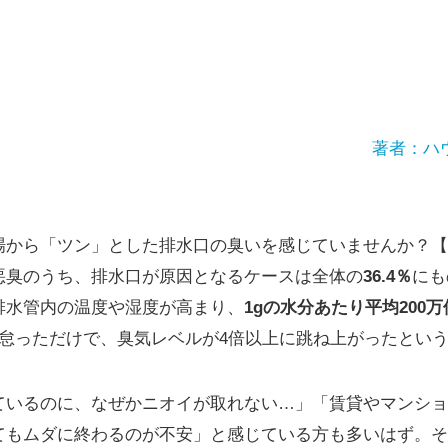
著者：ハ
場から「ツン」とした排水口の臭いを感じていませんか？【
悪臭のうち、排水口が原因となるケースは全体の
36.4％
にも
排水管内の温度や湿度が高まり、
1gの水分あたり平均200
を怠っただけで、臭気レベルが4倍以上に跳ね上がったとい
ているのに、なぜかニオイが取れない…」「賃貸やマンショ
てもムダに終わるのが不安」と感じている方も多いはず。そ