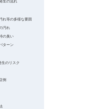
発生の流れ
け汚れ等の多様な要因
の汚れ
特の臭い
パターン
発生のリスク
症例
法