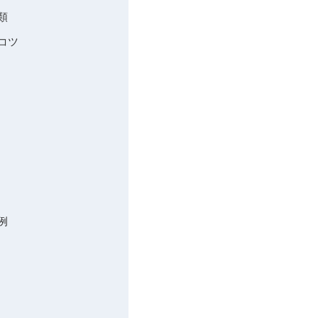
類
コツ
例