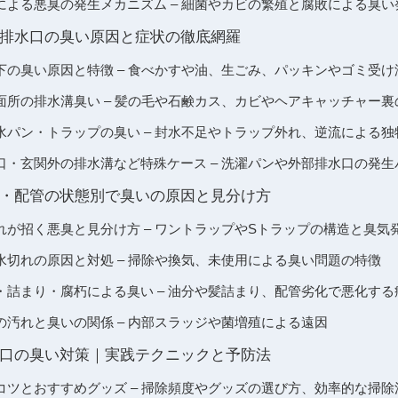
による悪臭の発生メカニズム – 細菌やカビの繁殖と腐敗による臭い
排水口の臭い原因と症状の徹底網羅
下の臭い原因と特徴 – 食べかすや油、生ごみ、パッキンやゴミ受
面所の排水溝臭い – 髪の毛や石鹸カス、カビやヘアキャッチャー裏
水パン・トラップの臭い – 封水不足やトラップ外れ、逆流による独
口・玄関外の排水溝など特殊ケース – 洗濯パンや外部排水口の発生
・配管の状態別で臭いの原因と見分け方
れが招く悪臭と見分け方 – ワントラップやSトラップの構造と臭気
水切れの原因と対処 – 掃除や換気、未使用による臭い問題の特徴
・詰まり・腐朽による臭い – 油分や髪詰まり、配管劣化で悪化する
の汚れと臭いの関係 – 内部スラッジや菌増殖による遠因
口の臭い対策｜実践テクニックと予防法
コツとおすすめグッズ – 掃除頻度やグッズの選び方、効率的な掃除