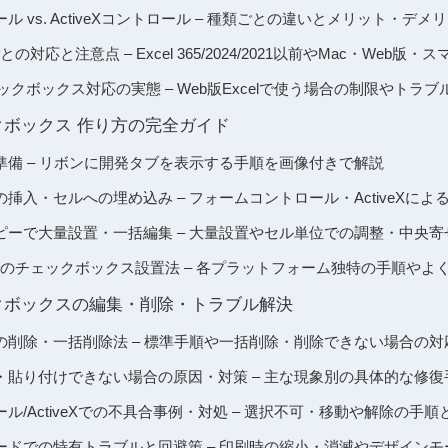
 vs. ActiveXコントロール – 種類ごとの違いとメリット・デ
対応と注意点 – Excel 365/2024/2021以前やMac・Web版
eb チェックボックス対応の実態 – Web版Excelで使う場合の制限やトラ
クボックス 作り方の完全ガイド
準備 – リボンに開発タブを表示する手順を画像付きで解説
挿入・セルへの埋め込み – フォームコントロール・ActiveXによ
ピーで大量設置・一括編集 – 大量設置やセル単位での調整・中央寄
マホでのチェックボックス設置法 – 各プラットフォーム独特の手順や
クボックスの編集・削除・トラブル解決
の削除・一括削除法 – 標準手順や一括削除・削除できない場合の対
・貼り付けできない場合の原因・対策 – 主な現象別の具体的な修復
ル/ActiveXでの不具合事例・対処 – 選択不可・移動や解除の手
ードでの特有トラブルと回避策 – 印刷時の縮小・消滅やデザイン