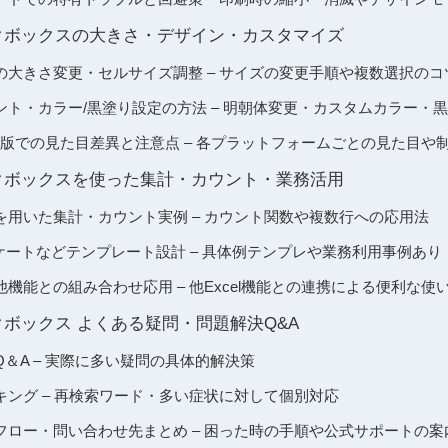
クボックスの大きさ・デザイン・カスタマイズ
の大きさ変更・セルサイズ調整 – サイズの変更手順や複数選択のコ
ント・カラー/黒塗り設定の方法 – 明朝体変更・カスタムカラー・
c/Web版での見た目差異と注意点 – 各プラットフォームごとの見た目
クボックスを使った集計・カウント・業務活用
を用いた集計・カウント実例 – カウント関数や複数行への応用法
ンケートなどテンプレート設計 – 具体例テンプレや業務利用事例あり
機能との組み合わせ応用 – 他Excel機能との連携による便利な使
クボックス よくある疑問・問題解決Q&A
＆A – 実際に多い疑問の具体的解決策
キング – 再検索ワード・多い症状に対して個別対応
フロー・問い合わせ先まとめ – 困った時の手順や公式サポートの案