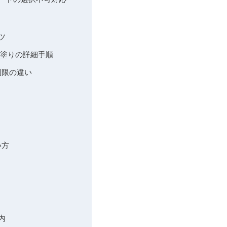
ツ
黒塗りの詳細手順
や制限の違い
い方
内