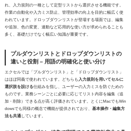
れ、入力規則の一種として定型リストから選択させる機能です。
作業の自動化や入力ミス防止、管理効率の向上を目的に幅広く使
われています。ドロップダウンリストが登場する場面では、編集
や追加、色の変更、連動など応用的な使い方が求められることも
多く、基礎だけでなく幅広い知識が重要です。
プルダウンリストとドロップダウンリストの
違いと役割 – 用語の明確化と使い分け
エクセルでは「プルダウンリスト」と「ドロップダウンリスト」
はほぼ同義で使われています。どちらも
入力規則を用いてセルに
選択肢を設ける
仕組みを指し、ユーザーの入力ミスを防ぐための
ものです。業務シーンごとに必要に応じてリスト内容を編集（追
加・削除）できる点が高く評価されています。とくにMacでもWin
dowsでも同様の概念で機能が提供されており、
基本操作・編集方
法も共通
しています。