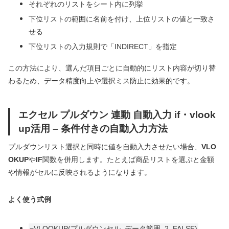
それぞれのリストをシート内に列挙
下位リストの範囲に名前を付け、上位リストの値と一致さ
せる
下位リストの入力規則で「INDIRECT」を指定
この方法により、選んだ項目ごとに自動的にリスト内容が切り替
わるため、データ精度向上や選択ミス防止に効果的です。
エクセル プルダウン 連動 自動入力 if・vlook
up活用 – 条件付きの自動入力方法
プルダウンリスト選択と同時に値を自動入力させたい場合、
VLO
OKUP
や
IF
関数を併用します。たとえば商品リストを選ぶと金額
や情報がセルに反映されるようになります。
よく使う式例
=VLOOKUP(プルダウンセル, データ範囲, 2, FALSE)