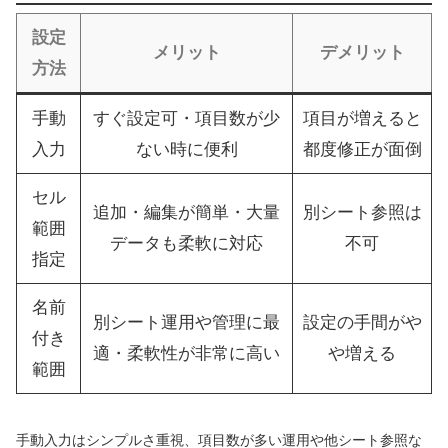
設定
メリット
デメリット
方法
手動
すぐ設定可・項目数が少
項目が増えると
入力
ない時に便利
都度修正が面倒
セル
追加・編集が簡単・大量
別シート参照は
範囲
データも柔軟に対応
不可
指定
名前
別シート運用や管理に最
設定の手間がや
付き
適・柔軟性が非常に高い
や増える
範囲
手動入力はシンプルさ重視、項目数が多い運用や他シート参照な