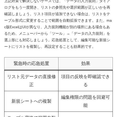
上記対策で解決しないケースでは、「データの入力規則」ダイア
ログをもう一度開き、リストの参照先や選択範囲が正しいかを再
確認しましょう。リスト項目が追加できない場合は、リストをテ
ーブル形式に変更することで範囲を自動拡張できます。また、ma
c版ExcelはUIが異なり、入力規則機能が別の場所にある場合もあ
るため、メニューバーから「ツール」→「データの入力規則」を
選ぶ形にも対応しましょう。応急処置として、編集可能な新規シ
ートにリストを複製し、再設定することも効果的です。
緊急時の応急処置
効果
リスト元データの直接修
項目の反映を即確認でき
正
る
編集権限の問題を回避可
新規シートへの複製
能