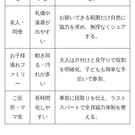
礼儀や
お願いできる範囲だけ自然に
友人・
遠慮が
協力を求め、無理なくシェア
同僚
出やす
する。
い
お子様
動き回
大人は片付けと見守りで役割
連れフ
る・汚
を明確化。子どもも簡単な手
ァミリ
れが多
伝いで参加。
ー
い
ご近
長時間
事前に段取りを伝え、ラスト
所・マ
化しや
スパートで全員協力体制を整
マ友
すい
える。