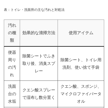
表：トイレ・洗面所の主な汚れと対処法
汚れ
の種
効果的な清掃方法
使用アイテム
類
便器
除菌シートでふき
周り
除菌シート、トイレ用
取り後、消臭スプ
の汚
洗剤、使い捨て手袋
レー
れ
洗面
クエン酸、スポンジ、
クエン酸スプレー
台の
マイクロファイバータ
で湿布し数分置く
水垢
オル