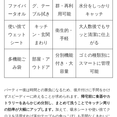
ファイバ
グ、テー
群・再利
水分をしっかり
ータオル
ブル拭き
用可能
キャッチ
使い捨て
キッチ
大人数後でもサ
衛生的・
ウェット
ン・玄関
ッと清潔に仕上
手軽
シート
まわり
がる
分別機能
ゴミの種類別に
多機能ご
部屋・ア
付き・大
スマートに管理
み袋
ウトドア
容量
可能
パーティー後は時間との勝負になるため、後片付けに手間をかけ
ずスピーディーに終えることが求められます。
帰宅前に食器やカ
トラリーをあらかじめ分別し、まとめて洗うことでキッチン周り
の効率が大幅にアップします。
加えて、吸水シートや使い捨てク
ロスを活用すれば床やテーブルの食べこぼしも手間なくきれいに