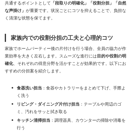
共通するポイントとして
「段取りの明確化」「役割分担」「自然
な声掛け」
が重要です。状況ごとにコツを抑えることで、負担な
く清潔な状態を保てます。
家族内での役割分担の工夫と心理的コツ
家族でホームパーティー後の片付けを行う場合、全員の協力が作
業効率を大きく左右します。スムーズな進行には
目的や役割の明
確化
、それぞれの得意分野を活かすことが効果的です。以下にお
すすめの分担案を紹介します。
食器洗い担当
：食器やカトラリーをまとめて下げ、手際よ
く洗う
リビング・ダイニング片付け担当
：テーブルや周辺のゴ
ミ、汚れをサッと拭き取る
キッチン清掃担当
：調理器具、カウンターの掃除や消毒を
行う