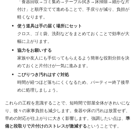
「食器回収→ゴミ集め→テーブル拭き→床掃除→細かな片
付け」と順序立てて進めることで、手戻りが減り、負担が
軽くなります。
使う道具は手の届く場所にセット
クロス、ゴミ袋、洗剤などをまとめておくことで効率が大
幅に上がります。
協力をお願いする
家族や友人にも手伝ってもらえるよう簡単な役割分担を決
めておくと片付けが一気に進みます。
こびりつき汚れはすぐ対処
時間が経つほど落ちにくくなるため、パーティー終了後早
めに処理しましょう。
これらの工程を意識することで、短時間で部屋全体がきれいにな
り、後々の家事負担も減少します。食器や床の汚れは放置せず、
早めの対応が仕上がりに大きく影響します。強調したい点は、
準
備と段取りで片付けのストレスが激減する
ということです。