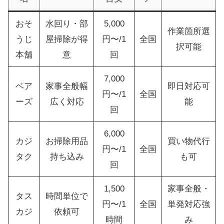
おそ
水回り・部
5,000
作業箇所選
うじ
屋掃除が得
円〜/1
全国
択可能
本舗
意
回
7,000
ベア
家事全般幅
即日対応可
円〜/1
全国
ーズ
広く対応
能
回
6,000
カジ
お掃除用品
買い物代行
円〜/1
全国
タク
持ち込み
も可
回
1,500
家事全般・
タス
時間単位で
円〜/1
全国
単発対応強
カジ
依頼可
時間
み