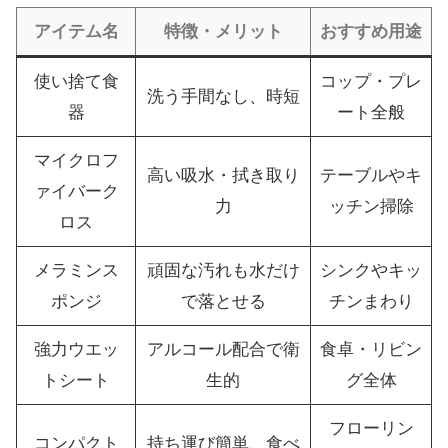
アイテム名
特徴・メリット
おすすめ用途
使い捨て食
コップ・プレ
洗う手間なし、時短
器
ート全般
マイクロフ
高い吸水・拭き取り
テーブルやキ
ァイバーク
力
ッチン掃除
ロス
メラミンス
頑固な汚れも水だけ
シンクやキッ
ポンジ
で落とせる
チンまわり
強力ウエッ
アルコール配合で衛
食卓・リビン
トシート
生的
グ全体
フローリン
コンパクト
持ち運び簡単、食べ