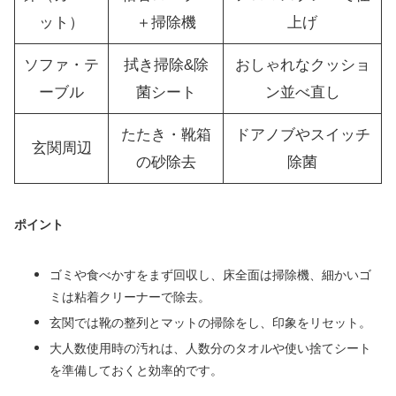
ット）
＋掃除機
上げ
ソファ・テ
拭き掃除&除
おしゃれなクッショ
ーブル
菌シート
ン並べ直し
たたき・靴箱
ドアノブやスイッチ
玄関周辺
の砂除去
除菌
ポイント
ゴミや食べかすをまず回収し、床全面は掃除機、細かいゴ
ミは粘着クリーナーで除去。
玄関では靴の整列とマットの掃除をし、印象をリセット。
大人数使用時の汚れは、人数分のタオルや使い捨てシート
を準備しておくと効率的です。