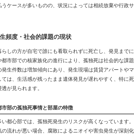
払うケースが多いものの、状況によっては相続放棄や行政サ
生頻度・社会的課題の現状
暮らしの方が自宅で誰にも看取られずに死亡し、発見までに
や都市部での核家族化の進行により、孤独死は社会的な課題
の発生件数は増加傾向にあり、発生現場は賃貸アパートやマ
しては、生活感が残ったまま遺体発見が遅れやすく、特に死
浸透が見られます。
都市部の孤独死事情と部屋の特徴
多い都心部では、孤独死発生のリスクが高くなっています。
気の流れが悪い場合、腐敗によるニオイや害虫発生が深刻化