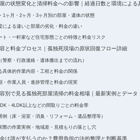
屋の状態変化と清掃料金への影響｜経過日数と環境による
・1ヶ月・2ヶ月・3ヶ月別の部屋・遺体の状態
度による違いと部屋の劣化・料金の違い
ート・一軒家など住宅形態ごとの特徴と料金リスク
容と料金プロセス｜孤独死現場の原状回復フロー詳細
（警察・行政連絡・遺体搬出までの流れ）
る具体的作業内容・工程と料金の関係
期・作業人員・進捗管理と料金の現実
容別で見る孤独死部屋清掃の料金相場｜最新実例とデータ
3LDK・4LDK以上などの間取りごとの料金帯
用例（床・浴室・消臭・リフォーム・遺品整理等）
実際の作業実例・地域差・見積もりの落とし穴
金は誰が支払うのか？費用負担の法的整理と判断基準