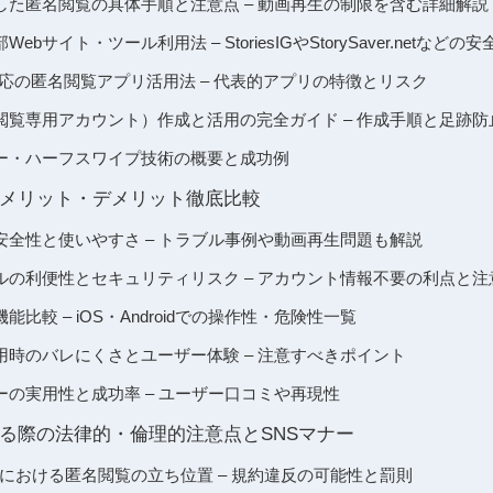
した匿名閲覧の具体手順と注意点 – 動画再生の制限を含む詳細解説
bサイト・ツール利用法 – StoriesIGやStorySaver.netなどの
roid対応の匿名閲覧アプリ活用法 – 代表的アプリの特徴とリスク
閲覧専用アカウント）作成と活用の完全ガイド – 作成手順と足跡防
ー・ハーフスワイプ技術の概要と成功例
メリット・デメリット徹底比較
安全性と使いやすさ – トラブル事例や動画再生問題も解説
ルの利便性とセキュリティリスク – アカウント情報不要の利点と注
比較 – iOS・Androidでの操作性・危険性一覧
用時のバレにくさとユーザー体験 – 注意すべきポイント
の実用性と成功率 – ユーザー口コミや再現性
る際の法律的・倫理的注意点とSNSマナー
用規約における匿名閲覧の立ち位置 – 規約違反の可能性と罰則