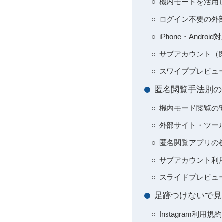
機内モードを活用
ログイン不要の外部We
iPhone・And
サブアカウント（
スワイププレビュ
匿名閲覧手法別の
機内モード閲覧の
外部サイト・ツー
匿名閲覧アプリの機能
サブアカウント利
スライドプレビュー
足跡つけないで見
Instagram利