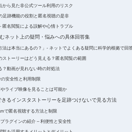
点から見た非公式ツール利用のリスク
ての足跡機能の役割と匿名視聴の是非
－匿名閲覧による誤解や心情トラブル
むネット上の疑問・悩みへの具体回答集
方法は本当にあるの？」- ネットでよくある疑問に科学的根拠で回
のストーリーはどう見える？匿名閲覧の範囲
る？動画が見れない時の対処法
umporの安全性と利用制限
Mやライブ映像を見ることは可能か
できるインスタストーリーを足跡つけないで見る方法
gramで匿名視聴する方法と制限
能やプラグインの紹介 – 利便性と安全性
閲覧を活用するメリットとデメリット