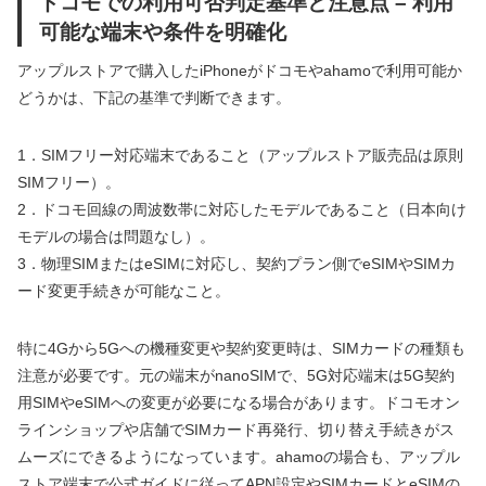
ドコモでの利用可否判定基準と注意点 – 利用
可能な端末や条件を明確化
アップルストアで購入したiPhoneがドコモやahamoで利用可能か
どうかは、下記の基準で判断できます。
1．SIMフリー対応端末であること（アップルストア販売品は原則
SIMフリー）。
2．ドコモ回線の周波数帯に対応したモデルであること（日本向け
モデルの場合は問題なし）。
3．物理SIMまたはeSIMに対応し、契約プラン側でeSIMやSIMカ
ード変更手続きが可能なこと。
特に4Gから5Gへの機種変更や契約変更時は、SIMカードの種類も
注意が必要です。元の端末がnanoSIMで、5G対応端末は5G契約
用SIMやeSIMへの変更が必要になる場合があります。ドコモオン
ラインショップや店舗でSIMカード再発行、切り替え手続きがス
ムーズにできるようになっています。ahamoの場合も、アップル
ストア端末で公式ガイドに従ってAPN設定やSIMカードとeSIMの