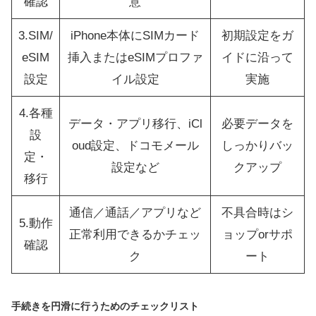
確認
意
3.SIM/
iPhone本体にSIMカード
初期設定をガ
eSIM
挿入またはeSIMプロファ
イドに沿って
設定
イル設定
実施
4.各種
データ・アプリ移行、iCl
必要データを
設
oud設定、ドコモメール
しっかりバッ
定・
設定など
クアップ
移行
通信／通話／アプリなど
不具合時はシ
5.動作
正常利用できるかチェッ
ョップorサポ
確認
ク
ート
手続きを円滑に行うためのチェックリスト