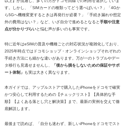
以上】が流通し、多くの方がドコモ回線での利用を選択していま
す。しかし、「SIMカードの種類ってどう選べばいい？」「4Gか
ら5Gへ機種変更するときは再発行が必要？」「手続き漏れや想定
外の費用はない？」など、いざ自分で進めるとなると
手順や注意
点が分かりづらい
と悩む声が多いのも事実です。
特に近年はeSIMの普及や機種ごとの対応状況が複雑化しており、
2025年時点ではドコモショップ・オンラインショップそれぞれの
手続き方法にも細かな違いがあります。万が一のトラブルやデー
タ移行も見逃せませんし、
「後から損をしないための保証やサポ
ート体制」
も実は大きく異なります。
本ガイドでは、アップルストアで購入したiPhoneをドコモで確実
かつ安心して利用するための【チェックリスト】【具体的な手
順】【よくある落とし穴と解決策】まで、最新の実例を交えて徹
底解説します。
最後まで読めば、「自分も迷わず、新しいiPhoneをドコモでスト