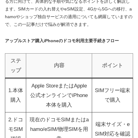
る方に向けて、具体的な手順や気になるポイントを詳しく解説し
ます。SIMカードの入れ替えやeSIM設定、4Gから5Gへの移行、a
hamoやショップ独自サービスの適用についても網羅していますの
で、この一記事だけで悩みが解消できます。
アップルストア購入iPhoneのドコモ利用主要手続きフロー
ステ
内容
ポイント
ップ
Apple StoreまたはApple
1.本体
SIMフリー端末
公式オンラインでiPhone
購入
で購入
本体を購入
2.ドコ
現在のドコモSIMまたはa
端末サイズ・e
モSIM
hamo/eSIM/物理SIMを用
SIM対応を確認