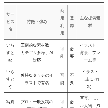
商
サー
用
登
主な提供素
ビス
特徴・強み
利
録
材
名
用
いら
圧倒的な素材数、
イラスト、
可
必
すと
カテゴリ多様、AI
背景、フレ
能
要
ac
対応
ーム等
いら
イラスト
独特なタッチのイ
可
不
すと
（主にPN
ラストで有名
能
要
や
G）
写真、モデ
写真
プロ・一般投稿の
可
必
ル人物、風