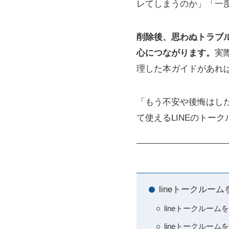
レてしまうのか」「一
削除後、思わぬトラブ
心につながります。
実
理した本ガイドがあれ
「もう不安や後悔はし
て使えるLINEのトー
lineトークル
lineトークルー
lineトークルー