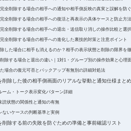
ームを完全削除する場合の相手への通知や相手側反映の真実と誤解を防
ムを完全削除する場合の相手への復活と再表示の具体ケースと防止方
ームを完全削除する場合の相手への退出・送信取り消しの操作比較と選
ムを完全削除する場合の相手への進化した裏技的対策と注意ポイント
歴を削除した場合に相手も消えるのか？相手の表示状態と削除の限界を
ムを削除する場合と退出の違い｜1対1・グループ別の操作効果と心理
除した場合の復元可否とバックアップ有無別の詳細対処法
ームを削除した後の相手側画面のリアルな挙動と通知仕様まと
ルーム・トーク表示変化パターン詳細
未読状態の関係性と通知の有無
レないケースの判断基準と実例
ームを削除する前の失敗を防ぐための準備と事前確認リスト