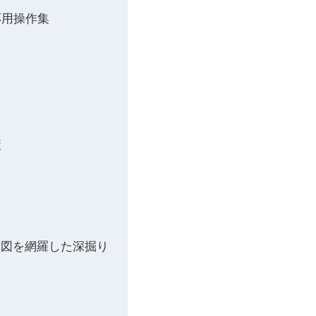
応用操作集
策
意図を網羅した深掘り