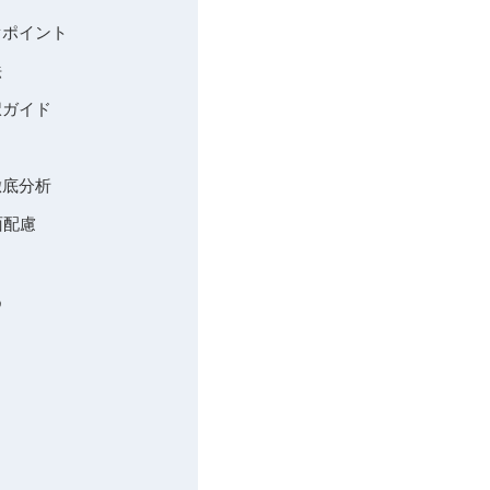
ぐポイント
法
択ガイド
徹底分析
面配慮
め