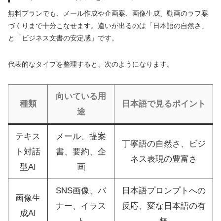
無料プランでも、メール作成や企画案、画像生成、動画のラフ案
づくりまで十分こなせます。違いが出るのは「日本語の自然さ」
と「ビジネス文書の安定感」です。
代表的なタイプを整理すると、次のようになります。
向いている用
種類
日本語で見るポイント
途
テキス
メール、提案
丁寧語の自然さ、ビジ
ト対話
書、要約、企
ネス表現の豊富さ
型AI
画
SNS画像、バ
日本語プロンプトへの
画像生
ナー、イラス
反応、変な日本語の有
成AI