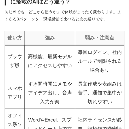
に搭載のAIはどう違う？
同じAIでも「どこから使うか」で体験がまったく変わります。よ
くある3パターンを、現場感覚で比べると次の通りです。
使い方
強み
弱み・注意点
毎回ログイン、社内
ブラウ
高機能、最新モデル
ルールで制限される
ザ版
にアクセスしやすい
場合あり
すき間時間にメモや
長文作成や表組みは
スマホ
アイデア出し、音声
苦手、通知で集中が
アプリ
入力が楽
切れやすい
オフィ
WordやExcel、スプ
社内ライセンスが必
ス系ソ
レッドシート上で文
要、誤操作で機密情