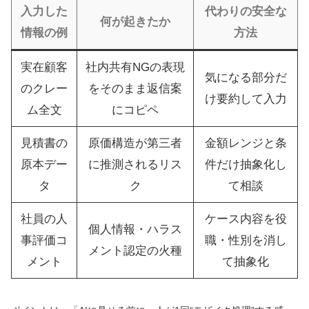
入力した
代わりの安全な
何が起きたか
情報の例
方法
実在顧客
社内共有NGの表現
気になる部分だ
のクレー
をそのまま返信案
け要約して入力
ム全文
にコピペ
見積書の
原価構造が第三者
金額レンジと条
原本デー
に推測されるリス
件だけ抽象化し
タ
ク
て相談
社員の人
ケース内容を役
個人情報・ハラス
事評価コ
職・性別を消し
メント認定の火種
メント
て抽象化