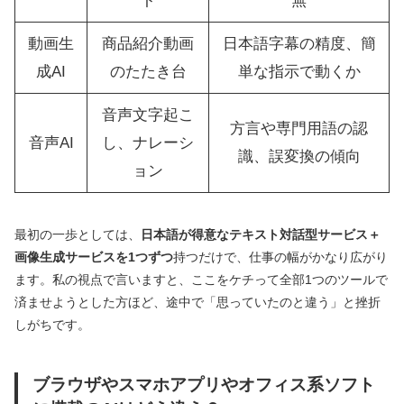
ト
無
動画生
商品紹介動画
日本語字幕の精度、簡
成AI
のたたき台
単な指示で動くか
音声文字起こ
方言や専門用語の認
音声AI
し、ナレーシ
識、誤変換の傾向
ョン
最初の一歩としては、
日本語が得意なテキスト対話型サービス＋
画像生成サービスを1つずつ
持つだけで、仕事の幅がかなり広がり
ます。私の視点で言いますと、ここをケチって全部1つのツールで
済ませようとした方ほど、途中で「思っていたのと違う」と挫折
しがちです。
ブラウザやスマホアプリやオフィス系ソフト