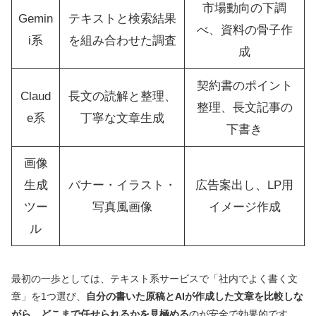
市場動向の下調
Gemin
テキストと検索結果
べ、資料の骨子作
i系
を組み合わせた調査
成
契約書のポイント
Claud
長文の読解と整理、
整理、長文記事の
e系
丁寧な文章生成
下書き
画像
生成
バナー・イラスト・
広告案出し、LP用
ツー
写真風画像
イメージ作成
ル
最初の一歩としては、テキスト系サービスで「社内でよく書く文
章」を1つ選び、
自分の書いた原稿とAIが作成した文章を比較しな
がら、どこまで任せられるかを見極める
のが安全で効果的です。