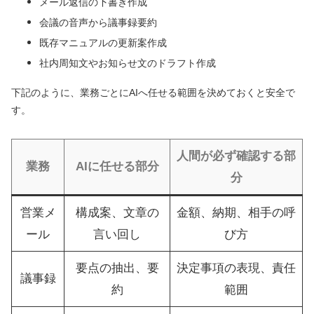
メール返信の下書き作成
会議の音声から議事録要約
既存マニュアルの更新案作成
社内周知文やお知らせ文のドラフト作成
下記のように、業務ごとにAIへ任せる範囲を決めておくと安全で
す。
人間が必ず確認する部
業務
AIに任せる部分
分
営業メ
構成案、文章の
金額、納期、相手の呼
ール
言い回し
び方
要点の抽出、要
決定事項の表現、責任
議事録
約
範囲