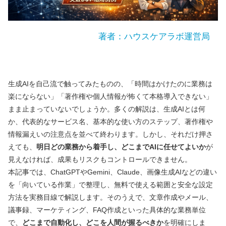
著者：ハウスケアラボ運営局
生成AIを自己流で触ってみたものの、「時間はかけたのに業務は
楽にならない」「著作権や個人情報が怖くて本格導入できない」
まま止まっていないでしょうか。多くの解説は、生成AIとは何
か、代表的なサービス名、基本的な使い方のステップ、著作権や
情報漏えいの注意点を並べて終わります。しかし、それだけ押さ
えても、
明日どの業務から着手し、どこまでAIに任せてよいか
が
見えなければ、成果もリスクもコントロールできません。
本記事では、ChatGPTやGemini、Claude、画像生成AIなどの違い
を「向いている作業」で整理し、無料で使える範囲と安全な設定
方法を実務目線で解説します。そのうえで、文章作成やメール、
議事録、マーケティング、FAQ作成といった具体的な業務単位
で、
どこまで自動化し、どこを人間が握るべきか
を明確にしま