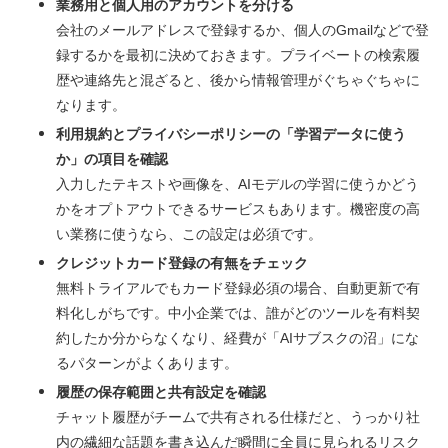
業務用と個人用のアカウントを分ける
会社のメールアドレスで登録するか、個人のGmailなどで登
録するかを最初に決めておきます。プライベートの検索履
歴や連絡先と混ざると、後から情報管理がぐちゃぐちゃに
なります。
利用規約とプライバシーポリシーの「学習データに使う
か」の項目を確認
入力したテキストや画像を、AIモデルの学習に使うかどう
かをオプトアウトできるサービスもあります。機密度の高
い業務に使うなら、この設定は必須です。
クレジットカード登録の有無をチェック
無料トライアルでもカード登録必須の場合、自動更新で有
料化しがちです。中小企業では、誰がどのツールを有料契
約したか分からなくなり、経費が「AIサブスクの沼」にな
るパターンがよくあります。
履歴の保存範囲と共有設定を確認
チャット履歴がチームで共有される仕様だと、うっかり社
内の繊細な話題を書き込んだ瞬間に全員に見られるリスク