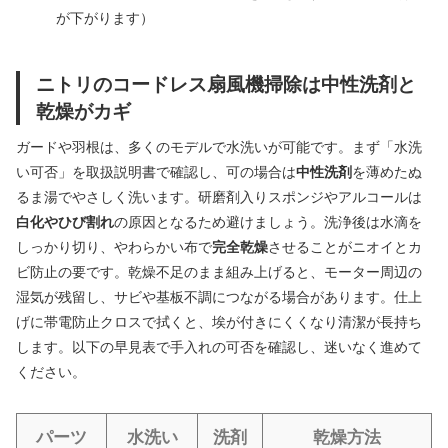
が下がります）
ニトリのコードレス扇風機掃除は中性洗剤と
乾燥がカギ
ガードや羽根は、多くのモデルで水洗いが可能です。まず「水洗
い可否」を取扱説明書で確認し、可の場合は
中性洗剤
を薄めたぬ
るま湯でやさしく洗います。研磨剤入りスポンジやアルコールは
白化やひび割れ
の原因となるため避けましょう。洗浄後は水滴を
しっかり切り、やわらかい布で
完全乾燥
させることがニオイとカ
ビ防止の要です。乾燥不足のまま組み上げると、モーター周辺の
湿気が残留し、サビや基板不調につながる場合があります。仕上
げに帯電防止クロスで拭くと、埃が付きにくくなり清潔が長持ち
します。以下の早見表で手入れの可否を確認し、迷いなく進めて
ください。
パーツ
水洗い
洗剤
乾燥方法