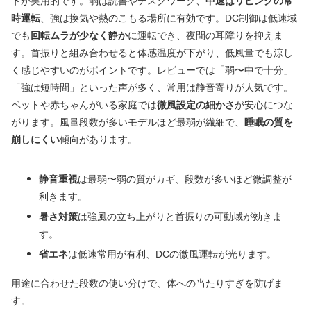
ド
が実用的です。弱は読書やデスクワーク、
中速はリビングの常
時運転
、強は換気や熱のこもる場所に有効です。DC制御は低速域
でも
回転ムラが少なく静か
に運転でき、夜間の耳障りを抑えま
す。首振りと組み合わせると体感温度が下がり、低風量でも涼し
く感じやすいのがポイントです。レビューでは「弱〜中で十分」
「強は短時間」といった声が多く、常用は静音寄りが人気です。
ペットや赤ちゃんがいる家庭では
微風設定の細かさ
が安心につな
がります。風量段数が多いモデルほど最弱が繊細で、
睡眠の質を
崩しにくい
傾向があります。
静音重視
は最弱〜弱の質がカギ、段数が多いほど微調整が
利きます。
暑さ対策
は強風の立ち上がりと首振りの可動域が効きま
す。
省エネ
は低速常用が有利、DCの微風運転が光ります。
用途に合わせた段数の使い分けで、体への当たりすぎを防げま
す。