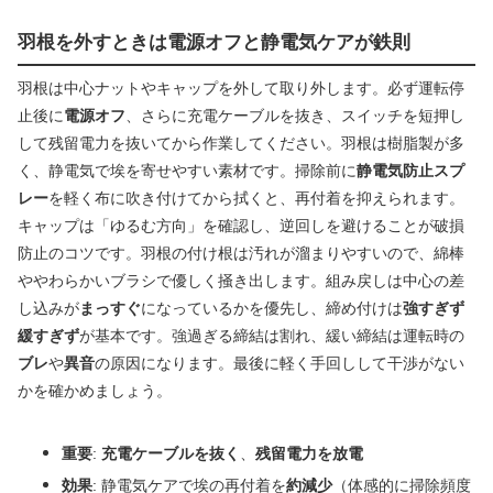
羽根を外すときは電源オフと静電気ケアが鉄則
羽根は中心ナットやキャップを外して取り外します。必ず運転停
止後に
電源オフ
、さらに充電ケーブルを抜き、スイッチを短押し
して残留電力を抜いてから作業してください。羽根は樹脂製が多
く、静電気で埃を寄せやすい素材です。掃除前に
静電気防止スプ
レー
を軽く布に吹き付けてから拭くと、再付着を抑えられます。
キャップは「ゆるむ方向」を確認し、逆回しを避けることが破損
防止のコツです。羽根の付け根は汚れが溜まりやすいので、綿棒
ややわらかいブラシで優しく掻き出します。組み戻しは中心の差
し込みが
まっすぐ
になっているかを優先し、締め付けは
強すぎず
緩すぎず
が基本です。強過ぎる締結は割れ、緩い締結は運転時の
ブレ
や
異音
の原因になります。最後に軽く手回しして干渉がない
かを確かめましょう。
重要
:
充電ケーブルを抜く
、
残留電力を放電
効果
: 静電気ケアで埃の再付着を
約減少
（体感的に掃除頻度