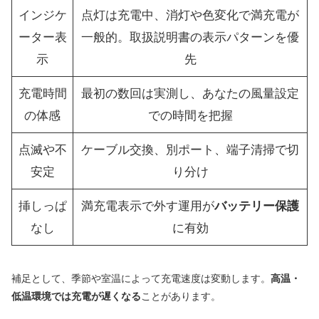
インジケ
点灯は充電中、消灯や色変化で満充電が
ーター表
一般的。取扱説明書の表示パターンを優
示
先
充電時間
最初の数回は実測し、あなたの風量設定
の体感
での時間を把握
点滅や不
ケーブル交換、別ポート、端子清掃で切
安定
り分け
挿しっぱ
満充電表示で外す運用が
バッテリー保護
なし
に有効
補足として、季節や室温によって充電速度は変動します。
高温・
低温環境では充電が遅くなる
ことがあります。