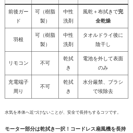
前後ガー
可（樹脂
中性
風乾＋布拭きで
完
ド
製）
洗剤
全乾燥
可（樹脂
中性
タオルドライ後に
羽根
製）
洗剤
陰干し
乾拭
電池を外して表面
リモコン
不可
き
のみ
充電端子
乾拭
水分厳禁、ブラシ
不可
周り
き
で埃除去
水気を本体へ近づけないことが、安全で長持ちするコツです。
モーター部分は乾拭き一択！コードレス扇風機を長持