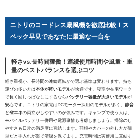
ニトリのコードレス扇風機を徹底比較！ス
ペック早見であなたに最適な一台を
軽さvs.長時間稼働！連続使用時間や風量・重
量のベストバランスを選ぶコツ
軽さ重視か、長時間の連続運転かで選ぶ基準は変わります。持ち
運びの多い方は
本体が軽いモデル
が快適です。寝室や在宅ワーク
で長く回しっぱなしにするなら
バッテリー容量が大きいモデル
が
安心です。ニトリの家電はDCモーター採用のモデルが多く、
静音
と省エネ
の両立がしやすいのが強みです。キャンプで使う人は、
モバイルバッテリー併用や電源事情も考慮しましょう。掃除のし
やすさも日常の満足度に直結します。羽根やカバーの外し方が簡
単だと手入れが楽で清潔を保てます。充電時間は実使用に直結す