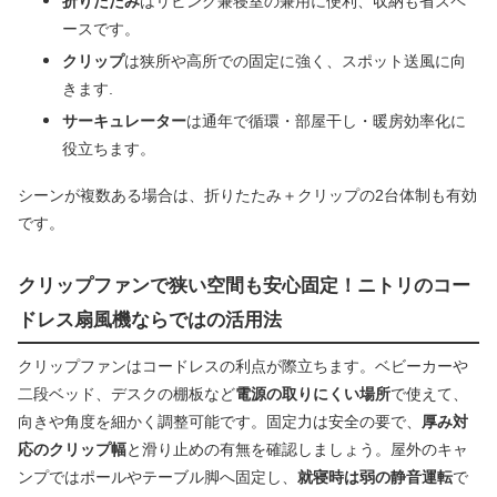
折りたたみ
はリビング兼寝室の兼用に便利、収納も省スペ
ースです。
クリップ
は狭所や高所での固定に強く、スポット送風に向
きます.
サーキュレーター
は通年で循環・部屋干し・暖房効率化に
役立ちます。
シーンが複数ある場合は、折りたたみ＋クリップの2台体制も有効
です。
クリップファンで狭い空間も安心固定！ニトリのコー
ドレス扇風機ならではの活用法
クリップファンはコードレスの利点が際立ちます。ベビーカーや
二段ベッド、デスクの棚板など
電源の取りにくい場所
で使えて、
向きや角度を細かく調整可能です。固定力は安全の要で、
厚み対
応のクリップ幅
と滑り止めの有無を確認しましょう。屋外のキャ
ンプではポールやテーブル脚へ固定し、
就寝時は弱の静音運転
で