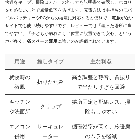
快適をキープ。掃除はカバーの外し方を説明書で確認し、ホコリ
をためないことで風量低下を防げます。充電方法は手持ちのモバ
イルバッテリーやPCからの給電に対応すると便利で、
電源がない
サイトでも使い続けやすい
です。レビューでは「狙った場所に当
てやすい」「子どもが触れにくい位置に設置できて安心」という
声が多く、
省スペース運用
に強いのが評価されています。
用途
推しタイプ
主な利点
就寝時の
高さ調整と静音、首振り
折りたたみ
微風
で当たりすぎを回避
キッチン
狭所固定と配線レス、掃
クリップ
や洗面所
除もしやすい
エアコン
サーキュレ
循環効率が高く、冷暖房
併用
ーター
のムラを軽減