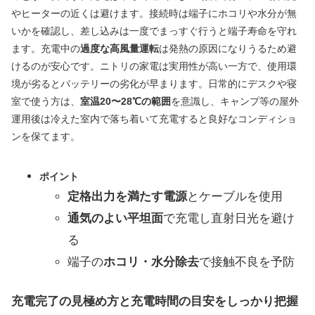
やヒーターの近くは避けます。接続時は端子にホコリや水分が無
いかを確認し、差し込みは一度でまっすぐ行うと端子寿命を守れ
ます。充電中の
過度な高風量運転
は発熱の原因になりうるため避
けるのが安心です。ニトリの家電は実用性が高い一方で、使用環
境が劣るとバッテリーの劣化が早まります。日常的にデスクや寝
室で使う方は、
室温20〜28℃の範囲
を意識し、キャンプ等の屋外
運用後は冷えた室内で落ち着いて充電すると良好なコンディショ
ンを保てます。
ポイント
定格出力を満たす電源
とケーブルを使用
通気のよい平坦面
で充電し直射日光を避け
る
端子の
ホコリ・水分除去
で接触不良を予防
充電完了の見極め方と充電時間の目安をしっかり把握