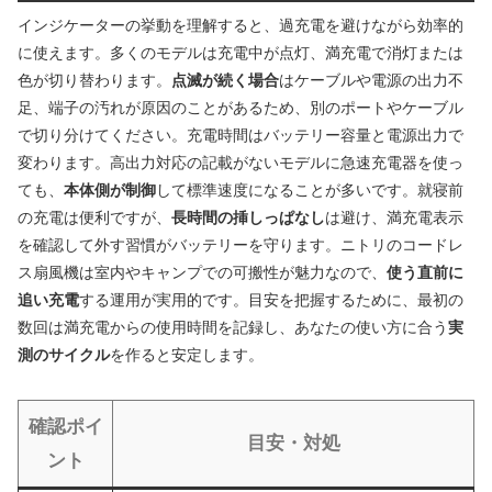
インジケーターの挙動を理解すると、過充電を避けながら効率的
に使えます。多くのモデルは充電中が点灯、満充電で消灯または
色が切り替わります。
点滅が続く場合
はケーブルや電源の出力不
足、端子の汚れが原因のことがあるため、別のポートやケーブル
で切り分けてください。充電時間はバッテリー容量と電源出力で
変わります。高出力対応の記載がないモデルに急速充電器を使っ
ても、
本体側が制御
して標準速度になることが多いです。就寝前
の充電は便利ですが、
長時間の挿しっぱなし
は避け、満充電表示
を確認して外す習慣がバッテリーを守ります。ニトリのコードレ
ス扇風機は室内やキャンプでの可搬性が魅力なので、
使う直前に
追い充電
する運用が実用的です。目安を把握するために、最初の
数回は満充電からの使用時間を記録し、あなたの使い方に合う
実
測のサイクル
を作ると安定します。
確認ポイ
目安・対処
ント