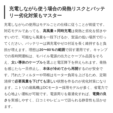
充電しながら使う場合の発熱リスクとバッテ
リー劣化対策もマスター
充電しながらの使用はモデルごとの仕様に従うことが前提です。
対応モデルであっても、
高風量＋同時充電
は発熱と劣化を招きや
すいので、可能なら風量を一段下げるか、室温の低い場所で行っ
てください。バッテリーは満充電やゼロ付近を長く維持すると負
担が増えます。理想は
20〜80％の範囲
で回す運用です。キャンプ
での長時間運転は、モバイル電源の出力とケーブル品質をそろ
え、
太い導体のケーブル
を選ぶと電圧降下を抑えられます。発熱
を感じたら一旦停止し、
本体が冷めてから再開
するのが安全で
す。汚れたフィルターや羽根はモーター負荷を上げるため、定期
清掃で
必要風量を下げても涼しい
状態を作るのが劣化対策になり
ます。ニトリの扇風機はDCモーター採用モデルが多く、省電力で
も心地よい運転が可能です。電源周りを最適化すれば、
電費の良
さ
を実感しやすく、口コミやレビューで語られる静音性も活かせ
ます。