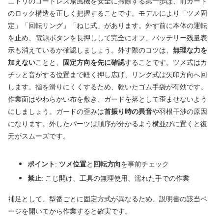
ニトリのコードレス扇風機を安全に掃除する第一歩は、前ガード
のロック構造を正しく把握することです。モデルにより「ツメ固
定」「回転リング」「ねじ式」があります。外す前に本体の運転
を止め、電源ボタンを長押しして完全にオフ、バッテリー残量表
示も消えているか確認しましょう。外す際のコツは、
無理な力を
加えない
ことと、
固定方向を先に確認
することです。ツメ式はカ
チッと音がする位置まで軽く押し広げ、リング式は矢印方向へ回
します。指を滑りにくくするため、乾いたゴム手袋が有効です。
作業面はやわらかい布を敷き、ガードを落として歪ませないよう
にしましょう。ガードの歪みは
首振り時の異音
や羽根干渉の原因
になります。外したパーツは順序が分かるよう横並びに置くと復
元がスムーズです。
ポイント
:
ツメ位置
と
回転方向
を事前チェック
禁止
: こじ開け、工具の無理使用、濡れた手での作業
補足として、型番ごとに固定方式が異なるため、説明書の該当ペ
ージを開いてから作業すると確実です。