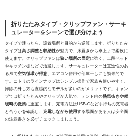
折りたたみタイプ・クリップファン・サーキ
ュレーターをシーンで選び分けよう
タイプで迷ったら、設置場所と目的から逆算します。折りたたみ
タイプは
高さ調整と収納性
が魅力で、床置きから卓上まで柔軟に
使えます。クリップファンは
狭い場所の固定
に強く、二段ベッド
やキッチン棚などで活躍します。サーキュレーターは直進性のあ
る風で
空気循環が得意
、エアコン併用や部屋干しにも効果的で
す。ニトリのラインナップはシンプル操作で家族も使いやすく、
掃除の外し方も直感的なモデルが多いのがメリットです。キャン
プでは折りたたみやクリップが人気で、テント内の
熱気抜きや就
寝時の微風
に重宝します。充電方法はUSB-Cなど手持ちの充電器
と合うかを確認し、
充電しながら使用
する場面がある人は安全面
の注意書きを必ずチェックしましょう。