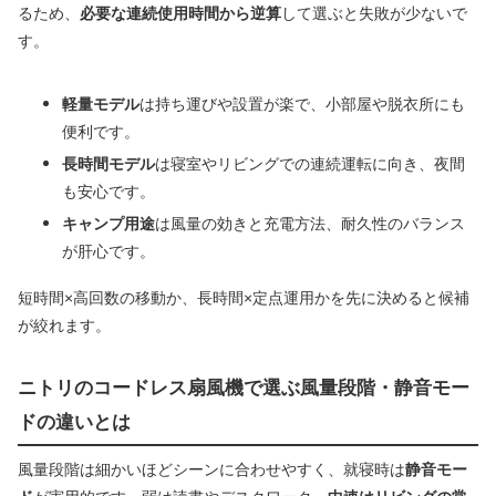
るため、
必要な連続使用時間から逆算
して選ぶと失敗が少ないで
す。
軽量モデル
は持ち運びや設置が楽で、小部屋や脱衣所にも
便利です。
長時間モデル
は寝室やリビングでの連続運転に向き、夜間
も安心です。
キャンプ用途
は風量の効きと充電方法、耐久性のバランス
が肝心です。
短時間×高回数の移動か、長時間×定点運用かを先に決めると候補
が絞れます。
ニトリのコードレス扇風機で選ぶ風量段階・静音モー
ドの違いとは
風量段階は細かいほどシーンに合わせやすく、就寝時は
静音モー