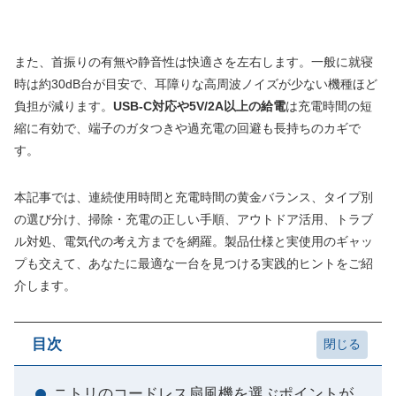
また、首振りの有無や静音性は快適さを左右します。一般に就寝
時は約30dB台が目安で、耳障りな高周波ノイズが少ない機種ほど
負担が減ります。
USB-C対応や5V/2A以上の給電
は充電時間の短
縮に有効で、端子のガタつきや過充電の回避も長持ちのカギで
す。
本記事では、連続使用時間と充電時間の黄金バランス、タイプ別
の選び分け、掃除・充電の正しい手順、アウトドア活用、トラブ
ル対処、電気代の考え方までを網羅。製品仕様と実使用のギャッ
プも交えて、あなたに最適な一台を見つける実践的ヒントをご紹
介します。
目次
ニトリのコードレス扇風機を選ぶポイントが