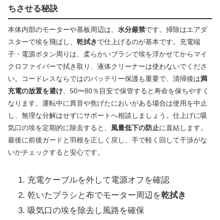
ちさせる秘訣
本体内部のモーターや基板周辺は、
水分厳禁
です。掃除はエアダ
スターで埃を飛ばし、
乾拭き
で仕上げるのが基本です。充電端
子・電源ボタン周りは、柔らかいブラシで埃を浮かせてからマイ
クロファイバーで拭き取り、液体クリーナーは使わないでくださ
い。コードレスならではのバッテリー保護も重要で、清掃後は
満
充電の放置を避け
、50〜80％目安で保管すると寿命を保ちやすく
なります。運転中に異音や焦げたにおいがある場合は使用を中止
し、無理な分解はせずにサポートへ相談しましょう。仕上げに吸
気口の埃を定期的に除去すると、
風量低下の防止
に直結します。
最後に前後ガードと羽根を正しく戻し、手で軽く回して干渉がな
いかチェックすると安心です。
充電ケーブルを外して電源オフを確認
乾いたブラシと布でモーター周辺を
乾拭き
吸気口の埃を除去し風路を確保