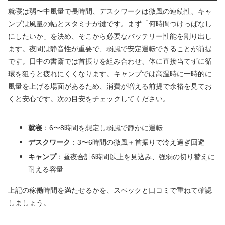
就寝は弱〜中風量で長時間、デスクワークは微風の連続性、キャ
ンプは風量の幅とスタミナが鍵です。まず「何時間つけっぱなし
にしたいか」を決め、そこから必要なバッテリー性能を割り出し
ます。夜間は静音性が重要で、弱風で安定運転できることが前提
です。日中の書斎では首振りを組み合わせ、体に直接当てずに循
環を狙うと疲れにくくなります。キャンプでは高温時に一時的に
風量を上げる場面があるため、消費が増える前提で余裕を見てお
くと安心です。次の目安をチェックしてください。
就寝
：6〜8時間を想定し弱風で静かに運転
デスクワーク
：3〜6時間の微風＋首振りで冷え過ぎ回避
キャンプ
：昼夜合計6時間以上を見込み、強弱の切り替えに
耐える容量
上記の稼働時間を満たせるかを、スペックと口コミで重ねて確認
しましょう。