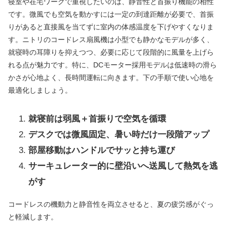
寝室や在宅ワークで重視したいのは、静音性と首振り機能の相性
です。微風でも空気を動かすには一定の到達距離が必要で、首振
りがあると直接風を当てずに室内の体感温度を下げやすくなりま
す。ニトリのコードレス扇風機は小型でも静かなモデルが多く、
就寝時の耳障りを抑えつつ、必要に応じて段階的に風量を上げら
れる点が魅力です。特に、DCモーター採用モデルは低速時の滑ら
かさが心地よく、長時間運転に向きます。下の手順で使い心地を
最適化しましょう。
就寝前は弱風＋首振りで空気を循環
デスクでは微風固定、暑い時だけ一段階アップ
部屋移動はハンドルでサッと持ち運び
サーキュレーター的に壁沿いへ送風して熱気を逃
がす
コードレスの機動力と静音性を両立させると、夏の疲労感がぐっ
と軽減します。