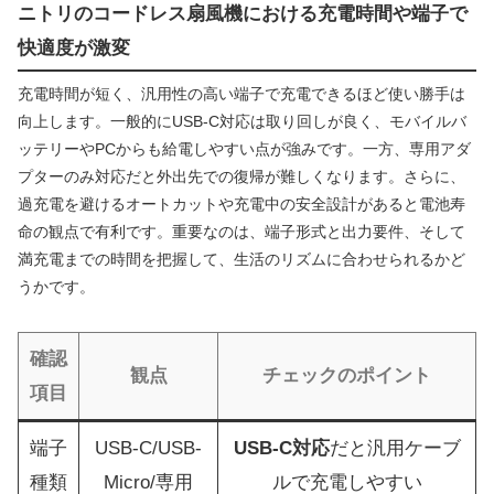
ニトリのコードレス扇風機における充電時間や端子で
快適度が激変
充電時間が短く、汎用性の高い端子で充電できるほど使い勝手は
向上します。一般的にUSB-C対応は取り回しが良く、モバイルバ
ッテリーやPCからも給電しやすい点が強みです。一方、専用アダ
プターのみ対応だと外出先での復帰が難しくなります。さらに、
過充電を避けるオートカットや充電中の安全設計があると電池寿
命の観点で有利です。重要なのは、端子形式と出力要件、そして
満充電までの時間を把握して、生活のリズムに合わせられるかど
うかです。
確認
観点
チェックのポイント
項目
端子
USB-C/USB-
USB-C対応
だと汎用ケーブ
種類
Micro/専用
ルで充電しやすい