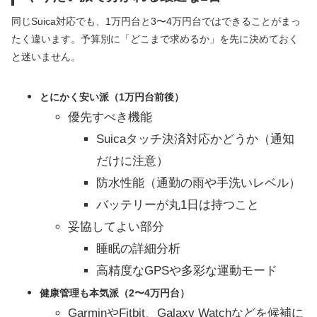
同じSuica対応でも、1万円台と3〜4万円台ではできることがまっ
たく違います。予算別に「どこまで求めるか」を先に決めておく
と迷いません。
とにかく安い派（1万円台前後）
優先すべき機能
Suicaタッチ決済対応かどうか（通知
だけに注意）
防水性能（通勤の雨や手洗いレベル）
バッテリーが丸1日は持つこと
妥協してよい部分
睡眠の詳細分析
高精度なGPSや多彩な運動モード
健康管理も本気派（2〜4万円台）
GarminやFitbit、Galaxy Watchなどを候補に