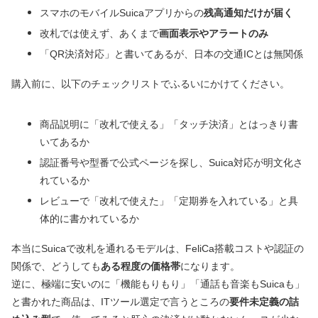
スマホのモバイルSuicaアプリからの
残高通知だけが届く
改札では使えず、あくまで
画面表示やアラートのみ
「QR決済対応」と書いてあるが、日本の交通ICとは無関係
購入前に、以下のチェックリストでふるいにかけてください。
商品説明に「改札で使える」「タッチ決済」とはっきり書
いてあるか
認証番号や型番で公式ページを探し、Suica対応が明文化さ
れているか
レビューで「改札で使えた」「定期券を入れている」と具
体的に書かれているか
本当にSuicaで改札を通れるモデルは、FeliCa搭載コストや認証の
関係で、どうしても
ある程度の価格帯
になります。
逆に、極端に安いのに「機能もりもり」「通話も音楽もSuicaも」
と書かれた商品は、ITツール選定で言うところの
要件未定義の詰