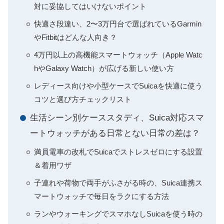
対に妥協してはいけないポイント
快適さ段違い、2〜3万円台で選ばれているGarmin
やFitbitはどんな人向き？
4万円以上の高機能スマートウォッチ（Apple Watc
hやGalaxy Watch）が広げる新しい使い方
レディース向けや小型ケースでSuicaを快適に使う
コツと選び方チェックリスト
生活シーン別ケーススタディ、Suica対応スマ
ートウォッチがある日常とない日常の差は？
満員電車の改札でSuicaでストレスゼロにする設置
＆着用ワザ
子連れや荷物で両手がふさがる時の、Suica連携ス
マートウォッチで毎日をラクにする方法
ランやウォーキングでスマホなしSuicaを使う時の