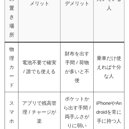
メリット
デメリット
置
人
き
場
所
物
財布を出す
理
乗車だけ使
電池不要で確実
手間 / 荷物
カ
えれば十分
/ 誰でも使える
が多いと不
ー
な人
便
ド
ポケットか
ス
アプリで残高管
iPhoneやAn
ら出す手間 /
マ
理 / チャージが
droidを常に
両手ふさが
ホ
楽
手に持つ人
りに弱い