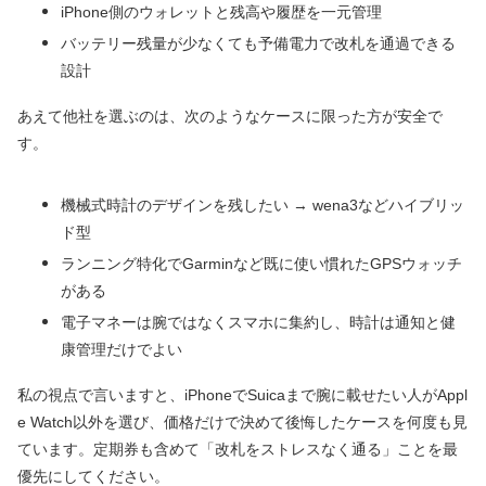
iPhone側のウォレットと残高や履歴を一元管理
バッテリー残量が少なくても予備電力で改札を通過できる
設計
あえて他社を選ぶのは、次のようなケースに限った方が安全で
す。
機械式時計のデザインを残したい → wena3などハイブリッ
ド型
ランニング特化でGarminなど既に使い慣れたGPSウォッチ
がある
電子マネーは腕ではなくスマホに集約し、時計は通知と健
康管理だけでよい
私の視点で言いますと、iPhoneでSuicaまで腕に載せたい人がAppl
e Watch以外を選び、価格だけで決めて後悔したケースを何度も見
ています。定期券も含めて「改札をストレスなく通る」ことを最
優先にしてください。