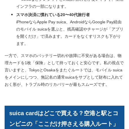
インフラの一部になります。
スマホ決済に慣れている20〜40代旅行者
iPhoneならApple Pay suica、AndroidならGoogle Pay経由
のモバイル suicaを選ぶと、残高確認やチャージが「アプリ
を開くだけ」で済みます。カードをなくすリスクも下がり
ます。
一方で、スマホのバッテリー切れや故障に不安がある場合は、物
理カードを1枚「保険」として持っておくと安心です。私の視点で
言いますと、TokyoとOsakaをまたぐルートでは、モバイル suica
をメインにしつつ、無記名の通常suicaをサブとして財布に入れて
おく形が、トラブル時のリカバリーが最もスムーズです。
suica cardはどこで買える？空港と駅とコ
ンビニの「ここだけ押さえる購入ルート」