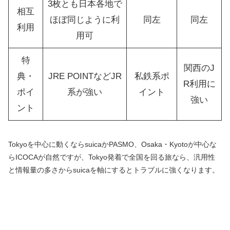
3枚とも日本各地で
相互
ほぼ同じように利
同左
同左
利用
用可
特
関西のJ
典・
JRE POINTなどJR
私鉄系ポ
R利用に
ポイ
系が強い
イント
強い
ント
Tokyoを中心に動くならsuicaかPASMO、Osaka・Kyotoが中心な
らICOCAが自然ですが、Tokyo発着で全国を回る旅なら、汎用性
と情報量の多さからsuicaを軸にするとトラブルに強くなります。