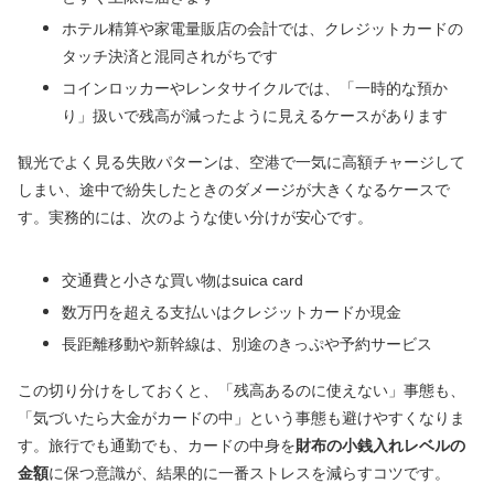
ホテル精算や家電量販店の会計では、クレジットカードの
タッチ決済と混同されがちです
コインロッカーやレンタサイクルでは、「一時的な預か
り」扱いで残高が減ったように見えるケースがあります
観光でよく見る失敗パターンは、空港で一気に高額チャージして
しまい、途中で紛失したときのダメージが大きくなるケースで
す。実務的には、次のような使い分けが安心です。
交通費と小さな買い物はsuica card
数万円を超える支払いはクレジットカードか現金
長距離移動や新幹線は、別途のきっぷや予約サービス
この切り分けをしておくと、「残高あるのに使えない」事態も、
「気づいたら大金がカードの中」という事態も避けやすくなりま
す。旅行でも通勤でも、カードの中身を
財布の小銭入れレベルの
金額
に保つ意識が、結果的に一番ストレスを減らすコツです。