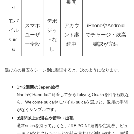
期間
a
モバ
デポ
スマホ
アカウ
iPhoneやAndroid
イル
ジッ
ユーザ
ント継
でチャージ・残高
suic
トな
ー全般
続中
確認が完結
a
し
選び方の目安をシーン別に整理すると、次のようになります。
1〜2週間のJapan旅行
NaritaやHanedaに到着してからTokyoとOsakaを回る程度な
ら、Welcome suicaやモバイル suicaを選ぶと、返却の手間
がなくシンプルです。
3週間以上の滞在や留学・出張
通常suicaを持っておくと、JRE POINT連携や定期券、ビュ
ー suicaなどクレジットとの組み合わせが使いやすく、生活