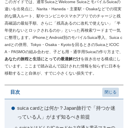
このガイドでは、通常SuicaとWelcome SuicaとモバイルSuicaの
違いを出発点に、Narita・Haneda・主要駅・Osakaなどでの現実
的な購入ルート、駅やコンビニやスマホアプリでのチャージと残
高確認の最短手順、さらに「残高あるのに改札で使えない」「半
年使わないとロックされるのか」といった再検索ワードまで一気
に整理します。iPhoneとAndroid別のモバイルSuica導入、Suica c
ardとの併用、Tokyo・Osaka・Kyotoを回るときのSuicaとICOC
A・PASMOの組み合わせ、子ども用・通学用Suicaの作り方まで、
あなたの旅程と生活にとっての最適解だけ
を抜き出せる構成にし
ています。ここまで踏み込んで設計された情報を知らずに日本を
移動すること自体が、すでに小さくない損失です。
目次
suica cardとは何か？Japan旅行で「持つか迷
っている人」がまず知るべき前提
suicaとはどんなICカードか？交通と電子マネーの