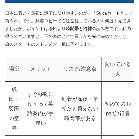
日本に着いて最初に迷子になりやすいのが、「Suicaカードどこで
買うか」です。到着ロビーで右往左往している人を何度も見てき
ましたが、ポイントは場所より
時間帯と混雑
の読み方です。私の
視点で言いますと、下の表のどこで買うかを先に決めておくと、
旅のスタートのストレスが一気に下がります。
向いている
場所
メリット
リスク/注意点
人
成
すぐ移動に
田・
到着が深夜・早
使える / 英
初めてのJa
羽田
朝だと買えない
語案内が手
pan旅行者
の空
時間帯がある
厚い
港