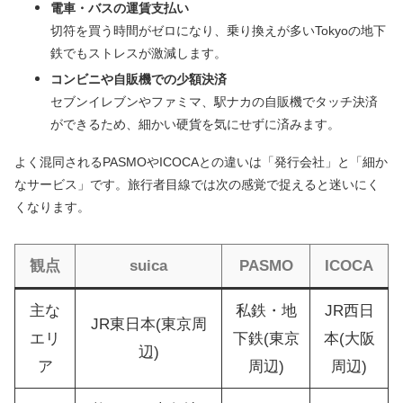
電車・バスの運賃支払い
切符を買う時間がゼロになり、乗り換えが多いTokyoの地下
鉄でもストレスが激減します。
コンビニや自販機での少額決済
セブンイレブンやファミマ、駅ナカの自販機でタッチ決済
ができるため、細かい硬貨を気にせずに済みます。
よく混同されるPASMOやICOCAとの違いは「発行会社」と「細か
なサービス」です。旅行者目線では次の感覚で捉えると迷いにく
くなります。
観点
suica
PASMO
ICOCA
主な
私鉄・地
JR西日
JR東日本(東京周
エリ
下鉄(東京
本(大阪
辺)
ア
周辺)
周辺)