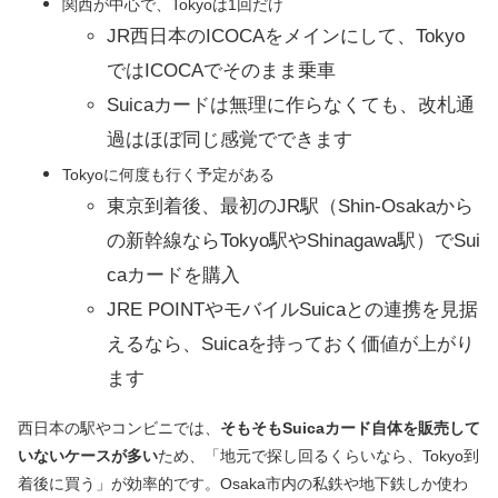
関西が中心で、Tokyoは1回だけ
JR西日本のICOCAをメインにして、Tokyo
ではICOCAでそのまま乗車
Suicaカードは無理に作らなくても、改札通
過はほぼ同じ感覚でできます
Tokyoに何度も行く予定がある
東京到着後、最初のJR駅（Shin-Osakaから
の新幹線ならTokyo駅やShinagawa駅）でSui
caカードを購入
JRE POINTやモバイルSuicaとの連携を見据
えるなら、Suicaを持っておく価値が上がり
ます
西日本の駅やコンビニでは、
そもそもSuicaカード自体を販売して
いないケースが多い
ため、「地元で探し回るくらいなら、Tokyo到
着後に買う」が効率的です。Osaka市内の私鉄や地下鉄しか使わ