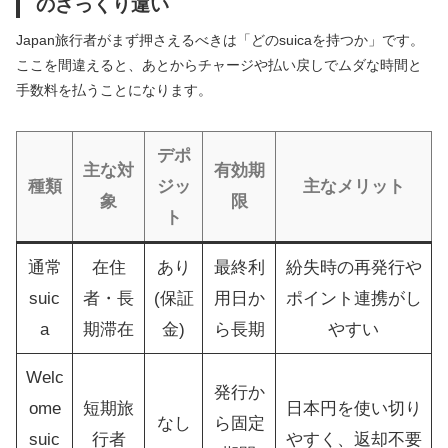
のざっくり違い
Japan旅行者がまず押さえるべきは「どのsuicaを持つか」です。
ここを間違えると、あとからチャージや払い戻しでムダな時間と
手数料を払うことになります。
デポ
主な対
有効期
種類
ジッ
主なメリット
象
限
ト
通常
在住
あり
最終利
紛失時の再発行や
suic
者・長
(保証
用日か
ポイント連携がし
a
期滞在
金)
ら長期
やすい
Welc
発行か
ome
短期旅
日本円を使い切り
なし
ら固定
suic
行者
やすく、返却不要