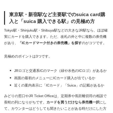
東京駅・新宿駅など主要駅でのsuica card購
入と「suica 購入できる駅」の見極め方
Tokyo駅・Shinjuku駅・Shibuya駅などの大きなJR駅なら、ほぼ確
実にカードを購入できます。ただ、改札の外と中に複数の券売機
があり、
「ICカードマーク付きの券売機」を探す
のがコツです。
見極めのポイントは3つです。
JRロゴと交通系ICのマーク（緑や水色のICロゴ）があるか
画面の最初のメニューにICカード購入が出ているか
近くの案内表示に「ICカード」「Suica」の記載があるか
みどりの窓口やJR Ticket Officeは、定期券や長距離切符の相談で
長蛇の列になりがちです。
カードを買うだけなら券売機一択
にし
て、カウンターはどうしても聞きたいことがある時だけにした方