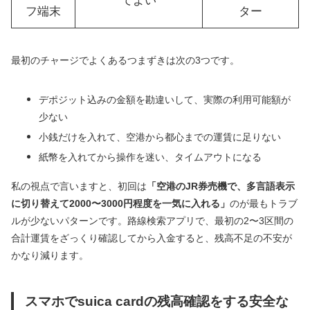
てよい
フ端末
ター
最初のチャージでよくあるつまずきは次の3つです。
デポジット込みの金額を勘違いして、実際の利用可能額が
少ない
小銭だけを入れて、空港から都心までの運賃に足りない
紙幣を入れてから操作を迷い、タイムアウトになる
私の視点で言いますと、初回は
「空港のJR券売機で、多言語表示
に切り替えて2000〜3000円程度を一気に入れる」
のが最もトラブ
ルが少ないパターンです。路線検索アプリで、最初の2〜3区間の
合計運賃をざっくり確認してから入金すると、残高不足の不安が
かなり減ります。
スマホでsuica cardの残高確認をする安全な