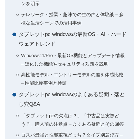
ンを明示
テレワーク・授業・趣味での生の声と体験談 – 多
様な生活シーンでの活用事例
タブレットpc windowsの最新OS・AI・ハード
ウェアトレンド
Windows11/Pro・最新OS機能とアップデート情報
– 進化した機能やセキュリティ対策を説明
高性能モデル・エントリーモデルの差を体感比較
– 性能比較事例と検証
タブレットpc windowsのよくある疑問・落と
し穴Q&A
「タブレットpcの欠点は？」「中古品は実際ど
う？」購入前の注意点 – よくある疑問とその回答
コスパ最強と性能重視どっち？タイプ別選び方 –