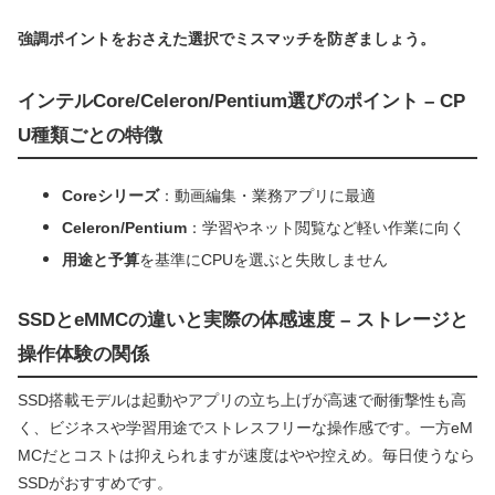
強調ポイントをおさえた選択でミスマッチを防ぎましょう。
インテルCore/Celeron/Pentium選びのポイント – CP
U種類ごとの特徴
Coreシリーズ
：動画編集・業務アプリに最適
Celeron/Pentium
：学習やネット閲覧など軽い作業に向く
用途と予算
を基準にCPUを選ぶと失敗しません
SSDとeMMCの違いと実際の体感速度 – ストレージと
操作体験の関係
SSD搭載モデルは起動やアプリの立ち上げが高速で耐衝撃性も高
く、ビジネスや学習用途でストレスフリーな操作感です。一方eM
MCだとコストは抑えられますが速度はやや控えめ。毎日使うなら
SSDがおすすめです。