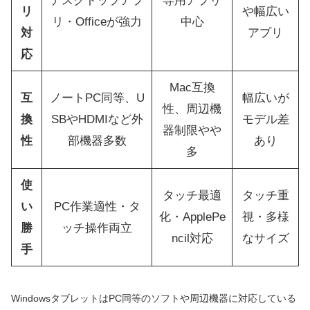
デスクトップアプ
専用アプリ
リ
や幅広い
リ・Officeが強力
中心
対
アプリ
応
Mac互換
互
ノートPC同等、U
幅広いが
性、周辺機
換
SBやHDMIなど外
モデル差
器制限やや
性
部機器多数
あり
多
使
タッチ最適
タッチ重
い
PC作業適性・タ
化・ApplePe
視・多様
勝
ッチ操作両立
ncil対応
なサイズ
手
WindowsタブレットはPC同等のソフトや周辺機器に対応している