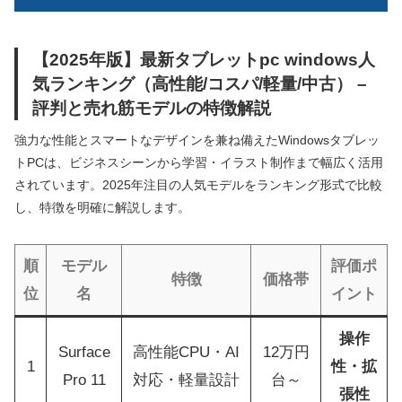
【2025年版】最新タブレットpc windows人
気ランキング（高性能/コスパ/軽量/中古） –
評判と売れ筋モデルの特徴解説
強力な性能とスマートなデザインを兼ね備えたWindowsタブレッ
トPCは、ビジネスシーンから学習・イラスト制作まで幅広く活用
されています。2025年注目の人気モデルをランキング形式で比較
し、特徴を明確に解説します。
順
モデル
評価ポ
特徴
価格帯
位
名
イント
操作
Surface
高性能CPU・AI
12万円
1
性・拡
Pro 11
対応・軽量設計
台～
張性