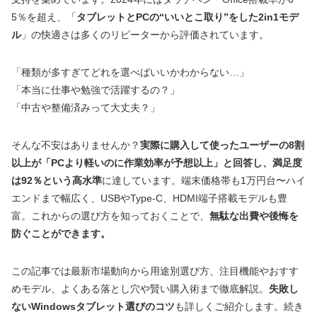
5％を超え、「
タブレットとPCの“いいとこ取り”をした2in1モデ
ル
」の快適さは多くのリピーターから評価されています。
「種類が多すぎてどれを選べばいいかわからない…」
「本当に仕事や勉強で活躍するの？」
「中古や整備済みって大丈夫？」
そんな不安はありませんか？
実際に購入して使ったユーザーの8割
以上が「PCより軽いのに作業効率が予想以上」と回答し、満足度
は92％という高水準
に達しています。端末価格帯も1万円台〜ハイ
エンドまで幅広く、USBやType-C、HDMI端子搭載モデルも豊
富。これからの選び方を知っておくことで、
無駄な出費や後悔を
防ぐことができます。
この記事では最新市場動向から用途別選び方、注目機能やおすす
めモデル、よくある落とし穴や賢い購入術まで徹底解説。
失敗し
ないWindowsタブレット選びのコツ
も詳しくご紹介します。続き