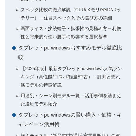
スペック比較の徹底解説（CPU/メモリ/SSD/バッ
テリー） – 注目スペックとその選び方の詳細
画面サイズ・接続端子・拡張性の見極め方 – 利便
性と将来的な使い勝手に影響する選択基準
タブレットpc windowsおすすめモデル徹底比
較
【2025年版】最新タブレットpc windows人気ラン
キング（高性能/コスパ/軽量/中古） – 評判と売れ
筋モデルの特徴解説
用途別・シーン別モデル一覧 – 活用事例を踏まえ
た適応モデル紹介
タブレットpc windowsの賢い購入・価格・キ
ャンペーン活用術
購入チャネル（新品/中古/通販/家電量販店）の違