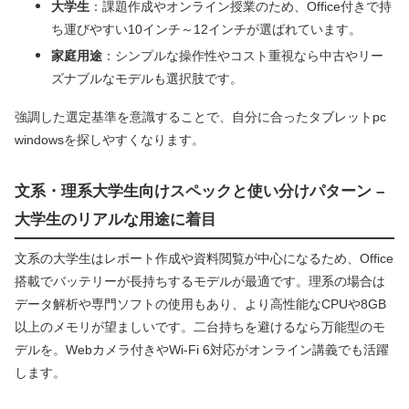
大学生
：課題作成やオンライン授業のため、Office付きで持
ち運びやすい10インチ～12インチが選ばれています。
家庭用途
：シンプルな操作性やコスト重視なら中古やリー
ズナブルなモデルも選択肢です。
強調した選定基準を意識することで、自分に合ったタブレットpc
windowsを探しやすくなります。
文系・理系大学生向けスペックと使い分けパターン –
大学生のリアルな用途に着目
文系の大学生はレポート作成や資料閲覧が中心になるため、Office
搭載でバッテリーが長持ちするモデルが最適です。理系の場合は
データ解析や専門ソフトの使用もあり、より高性能なCPUや8GB
以上のメモリが望ましいです。二台持ちを避けるなら万能型のモ
デルを。Webカメラ付きやWi-Fi 6対応がオンライン講義でも活躍
します。