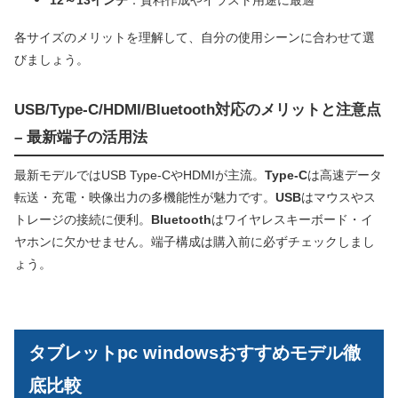
12～13インチ
：資料作成やイラスト用途に最適
各サイズのメリットを理解して、自分の使用シーンに合わせて選
びましょう。
USB/Type-C/HDMI/Bluetooth対応のメリットと注意点
– 最新端子の活用法
最新モデルではUSB Type-CやHDMIが主流。
Type-C
は高速データ
転送・充電・映像出力の多機能性が魅力です。
USB
はマウスやス
トレージの接続に便利。
Bluetooth
はワイヤレスキーボード・イ
ヤホンに欠かせません。端子構成は購入前に必ずチェックしまし
ょう。
タブレットpc windowsおすすめモデル徹
底比較