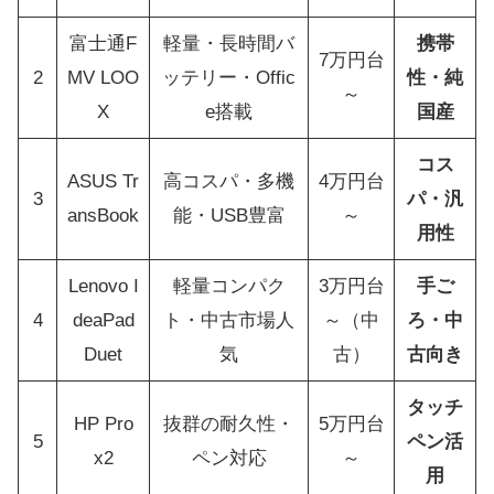
富士通F
軽量・長時間バ
携帯
7万円台
2
MV LOO
ッテリー・Offic
性・純
～
X
e搭載
国産
コス
ASUS Tr
高コスパ・多機
4万円台
3
パ・汎
ansBook
能・USB豊富
～
用性
Lenovo I
軽量コンパク
3万円台
手ご
4
deaPad
ト・中古市場人
～（中
ろ・中
Duet
気
古）
古向き
タッチ
HP Pro
抜群の耐久性・
5万円台
5
ペン活
x2
ペン対応
～
用