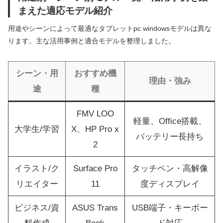
まえた適応モデル紹介
用途やシーンによって最適なタブレットpc windowsモデルは異な
ります。主な活用事例と適合モデルを整理しました。
シーン・用
おすすめ機
理由・強み
途
種
FMV LOO
軽量、Office搭載、
大学生/学習
X、HP Pro x
バッテリー長持ち
2
イラスト/ク
Surface Pro
タッチペン・高解像
リエイター
11
度ディスプレイ
ビジネス/資
ASUS Trans
USB端子・キーボー