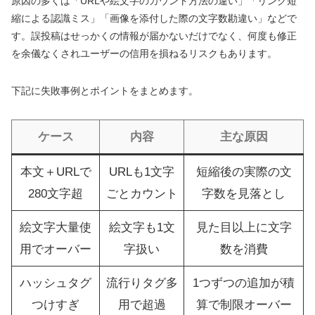
原因の多くは「URLや絵文字のカウント方法の違い」「リンク短
縮による認識ミス」「画像を添付した際の文字数勘違い」などで
す。誤投稿はせっかくの情報が届かないだけでなく、何度も修正
を余儀なくされユーザーの信用を損ねるリスクもあります。
下記に失敗事例とポイントをまとめます。
ケース
内容
主な原因
本文＋URLで
URLも1文字
短縮後の実際の文
280文字超
ごとカウント
字数を見落とし
絵文字大量使
絵文字も1文
見た目以上に文字
用でオーバー
字扱い
数を消費
ハッシュタグ
流行りタグ多
1つずつの追加が積
つけすぎ
用で超過
算で制限オーバー