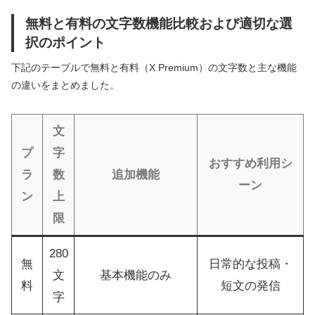
無料と有料の文字数機能比較および適切な選
択のポイント
下記のテーブルで無料と有料（X Premium）の文字数と主な機能
の違いをまとめました。
文
プ
字
おすすめ利用シ
ラ
数
追加機能
ーン
ン
上
限
280
無
日常的な投稿・
文
基本機能のみ
料
短文の発信
字