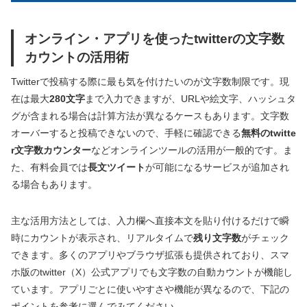
オンライン・アプリを使ったtwitterの文字数
カウントの活用術
Twitterで投稿する際に最も気を付けたいのが文字数制限です。現
在は最大
280文字
まで入力できますが、URLや絵文字、ハッシュタ
グが含まれる場合は計算方法が異なるケースもあります。文字数
オーバーすると投稿できないので、手軽に確認できる
無料のtwitte
r文字数カウンター
などオンラインツールの活用が一般的です。ま
た、有料会員では
長文ツイート
が可能になるサービスが追加され
る場合もあります。
主な活用方法としては、入力欄へ直接本文を貼り付けるだけで瞬
時にカウントが表示され、リアルタイムで
残り文字数
がチェック
できます。多くのアプリやブラウザ拡張も提供されており、スマ
ホ版のtwitter（X）公式アプリでも文字数の自動カウントが機能し
ています。アプリごとに使いやすさや機能が異なるので、下記の
ポイントを参考に選んでみてください。