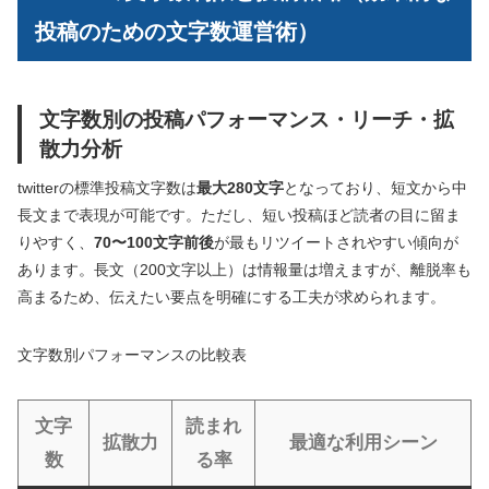
投稿のための文字数運営術）
文字数別の投稿パフォーマンス・リーチ・拡
散力分析
twitterの標準投稿文字数は
最大280文字
となっており、短文から中
長文まで表現が可能です。ただし、短い投稿ほど読者の目に留ま
りやすく、
70〜100文字前後
が最もリツイートされやすい傾向が
あります。長文（200文字以上）は情報量は増えますが、離脱率も
高まるため、伝えたい要点を明確にする工夫が求められます。
文字数別パフォーマンスの比較表
文字
読まれ
拡散力
最適な利用シーン
数
る率