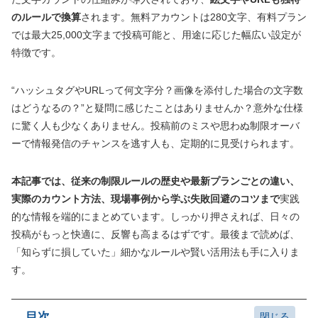
のルールで換算
されます。無料アカウントは280文字、有料プラン
では最大25,000文字まで投稿可能と、用途に応じた幅広い設定が
特徴です。
“ハッシュタグやURLって何文字分？画像を添付した場合の文字数
はどうなるの？”と疑問に感じたことはありませんか？意外な仕様
に驚く人も少なくありません。投稿前のミスや思わぬ制限オーバ
ーで情報発信のチャンスを逃す人も、定期的に見受けられます。
本記事では、従来の制限ルールの歴史や最新プランごとの違い、
実際のカウント方法、現場事例から学ぶ失敗回避のコツまで
実践
的な情報を端的にまとめています。しっかり押さえれば、日々の
投稿がもっと快適に、反響も高まるはずです。最後まで読めば、
「知らずに損していた」細かなルールや賢い活用法も手に入りま
す。
目次