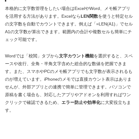
本格的に文字数管理をしたい場合はExcelやWord、メモ帳アプリ
を活用する方法があります。Excelなら
LEN関数
を使うと特定セル
の文字数を自動でカウントできます。例えば「=LEN(A1)」でセル
A1の文字数が算出できます。範囲内の合計や複数セルも簡単にチ
ェック可能です。
Wordでは「校閲」タブから
文字カウント機能
を選択すると、スペ
ースや改行、全角・半角文字含めた総合的な数値を把握できま
す。また、スマホやPCのメモ帳アプリでも文字数が表示されるも
のが増えています。iPhoneのメモでは直接カウント表示はありま
せんが、外部アプリとの連携で簡単に管理できます。パソコンで
原稿を書く場合も、対応したアプリやアドオンを利用すればワン
クリックで確認できるため、
エラー防止や効率化
に大変役立ちま
す。