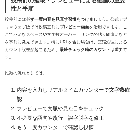
投稿前の推敲・プレビューによる確認の重要
性と手順
投稿前には必ず
一度内容を見直す習慣
をつけましょう。公式アプ
リやウェブ版では投稿直前に
プレビュー画面
を活用できます。こ
こで不要なスペースや文字数オーバー、リンクの貼り間違いなど
を事前に発見できます。特にURLを含む場合は、短縮処理による
カウント誤差が起こるため、
最終チェック時のカウント
は重要で
す。
推敲の流れとしては、
内容を入力しリアルタイムカウンターで
文字数確
認
プレビューで文脈や見た目をチェック
不必要な語句や改行、誤字脱字を修正
もう一度カウンターで確認し投稿