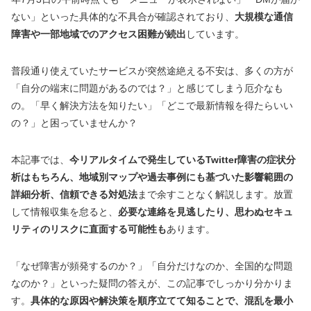
ない」といった具体的な不具合が確認されており、
大規模な通信
障害や一部地域でのアクセス困難が続出
しています。
普段通り使えていたサービスが突然途絶える不安は、多くの方が
「自分の端末に問題があるのでは？」と感じてしまう厄介なも
の。「早く解決方法を知りたい」「どこで最新情報を得たらいい
の？」と困っていませんか？
本記事では、
今リアルタイムで発生しているTwitter障害の症状分
析はもちろん、地域別マップや過去事例にも基づいた影響範囲の
詳細分析、信頼できる対処法
まで余すことなく解説します。放置
して情報収集を怠ると、
必要な連絡を見逃したり、思わぬセキュ
リティのリスクに直面する可能性も
あります。
「なぜ障害が頻発するのか？」「自分だけなのか、全国的な問題
なのか？」といった疑問の答えが、この記事でしっかり分かりま
す。
具体的な原因や解決策を順序立てて知ることで、混乱を最小