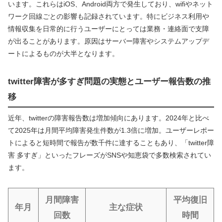
います。これらはiOS、Android両方で発生しており、wifiやネット
ワーク回線ごとの影響も記録されています。特にビジネス利用や
情報収集を日常的に行うユーザーにとっては業務・連絡面で支障
が出ることがあります。原因はサーバー障害やシステムアップデ
ートによるものが大半となります。
twitter障害が多すぎ問題の実態とユーザー報告数の推
移
近年、twitterの障害報告数は増加傾向にあります。2024年と比べ
て2025年は月間平均障害発生件数が1.3倍に増加。ユーザーレポー
トによると短時間で報告が数千件に達することもあり、「twitter障
害 多すぎ」といったフレーズがSNSや知恵袋で多数検索されてい
ます。
月間障害
平均復旧
年月
主な症状
回数
時間