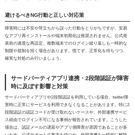
避けるべきNG行動と正しい対応策
障害時には不安や苛立ちから誤った行動をとりがちですが、安易
なアプリ再インストールや端末初期化は推奨されません。公式発
表前の過度な再設定、複数端末でのログイン繰り返しも一時的な
制限や規制を招く場合があります。慌てず、正常化を待ちつつ、
確実な対処のみ行いましょう。
サードパーティアプリ連携・2段階認証が障害
時に及ぼす影響と対策
サードパーティアプリや2段階認証を利用している場合、twitter障
害時に正常にサービスを利用できなくなることがあります。特に2
段階認証の認証コードが受け取れないケースや、外部連携サービ
ス経由でログイン不可になる事例が報告されています。こうした
場合は、認証メールの遅延やアプリ側障害が原因であることが多
いため、公式サポートの案内を待つか、外部連携を一時的に解除