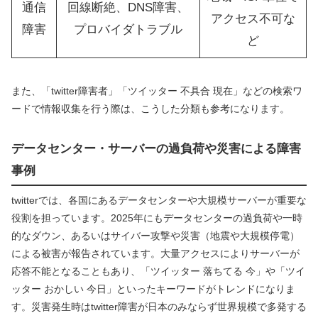
通信
回線断絶、DNS障害、
アクセス不可な
障害
プロバイダトラブル
ど
また、「twitter障害者」「ツイッター 不具合 現在」などの検索ワ
ードで情報収集を行う際は、こうした分類も参考になります。
データセンター・サーバーの過負荷や災害による障害
事例
twitterでは、各国にあるデータセンターや大規模サーバーが重要な
役割を担っています。2025年にもデータセンターの過負荷や一時
的なダウン、あるいはサイバー攻撃や災害（地震や大規模停電）
による被害が報告されています。大量アクセスによりサーバーが
応答不能となることもあり、「ツイッター 落ちてる 今」や「ツイ
ッター おかしい 今日」といったキーワードがトレンドになりま
す。災害発生時はtwitter障害が日本のみならず世界規模で多発する