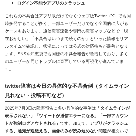
ログイン不能やアプリのクラッシュ
これらの不具合はアプリ版だけでなくウェブ版Twitter（X）でも同
時多発することが多く、一部ユーザーだけでなく全国的に広がる
ケースもあります。通信障害速報や専門の障害マップなどで「現
在おかしい」「不具合はいつまで続くのか」といった情報をリア
ルタイムで確認し、状況によっては公式の対応待ちが最善となり
ます。SNSや知恵袋でも同様の不具合報告が急増しており、多く
のユーザーが同じトラブルに直面している可視化が進んでいま
す。
twitter障害は今日の具体的な不具合例（タイムライン
見れない・投稿不可など）
2025年7月3日の障害報告に多い具体的な事例は
「タイムラインが
表示されない」「ツイートが送信エラーになる」「一部アカウン
トが強制ログアウトされる」
です。加えて、
アプリがクラッシュ
する、通知が途絶える、画像のみが読み込めない問題
が相次いで