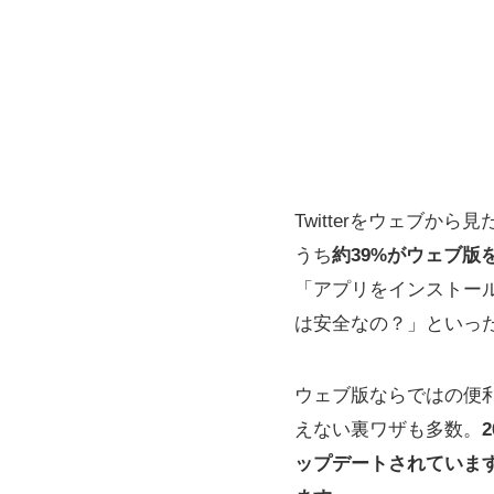
Twitterをウェブか
うち
約39%がウェブ版
「アプリをインストー
は安全なの？」といっ
ウェブ版ならではの便
えない裏ワザも多数。
ップデートされていま