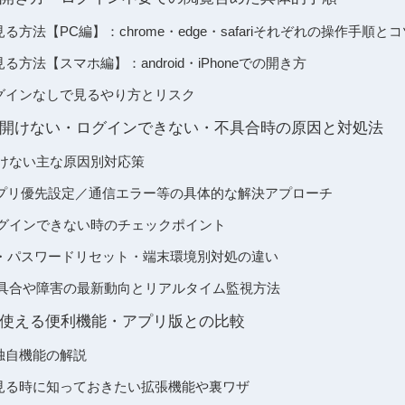
から見る方法【PC編】：chrome・edge・safariそれぞれの操作手順と
から見る方法【スマホ編】：android・iPhoneでの開き方
ブ版ログインなしで見るやり方とリスク
ェブ版が開けない・ログインできない・不具合時の原因と対処法
版 開けない主な原因別対応策
プリ優先設定／通信エラー等の具体的な解決アプローチ
ブ版 ログインできない時のチェックポイント
・パスワードリセット・端末環境別対処の違い
ブ版 不具合や障害の最新動向とリアルタイム監視方法
ェブ版で使える便利機能・アプリ版との比較
r 独自機能の解説
ブから見る時に知っておきたい拡張機能や裏ワザ