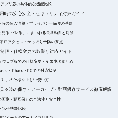
erとアプリ版の具体的な機能比較
ェブ版利用時の安心安全・セキュリティ対策ガイド
ブ版利用時の個人情報・プライバシー保護の基礎
ェブから見る バレる」にまつわる最新動向と対策
：不正アクセス・乗っ取り予防の要点
様・制限・仕様変更の影響と対応ガイド
itter ウェブ版での仕様変更・制限事項まとめ
android・iPhone・PCでの対応状況
ェブ版URL」の仕様や正しい使い方
ェブから見る時の保存・アーカイブ・動画保存サービス徹底解説
ブ版での画像・動画保存の合法性と安全性
・拡張機能比較
題ツイートのアーカイブ活用例