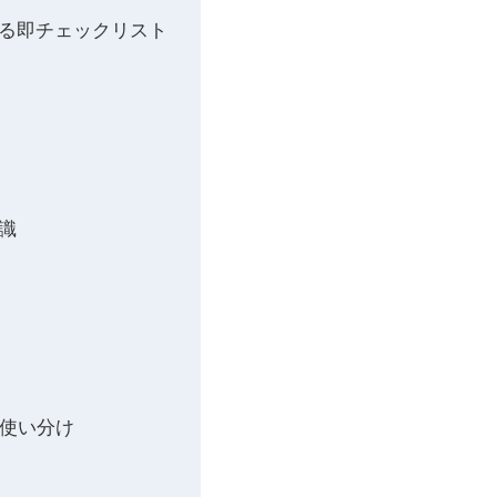
える即チェックリスト
識
音の使い分け