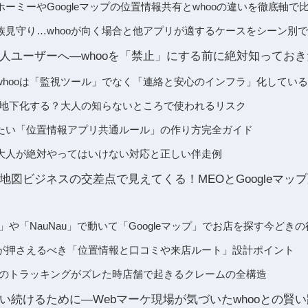
atやホーミーやGoogleマップの位置情報共有とwhooの違いを徹底軸で
族見守り…whooが向く場合と他アプリが適するケースをシーン別
人ユーザーへ―whooを「禁止」にする前に絶対知ってお
whooは「監視ツール」でなく「連絡と安心のインフラ」化している
ると地下化する？大人の知らないところで使われるリスク
たい「位置情報アプリ共通ルール」の作り方完全ガイド
大人が絶対やってはいけない対応と正しい伴走例
図ビジネスの交差点で見えてくる！MEOとGoogleマップ
o」や「NauNau」で動いて「Googleマップ」でお店を探す今どき
が押さえるべき「位置情報と口コミや来店ルート」設計ポイント
ooのトラッキングがズレた時店舗で起きるクレームの全構造
い続けるために―Webマーケ現場が気づいたwhooとの賢