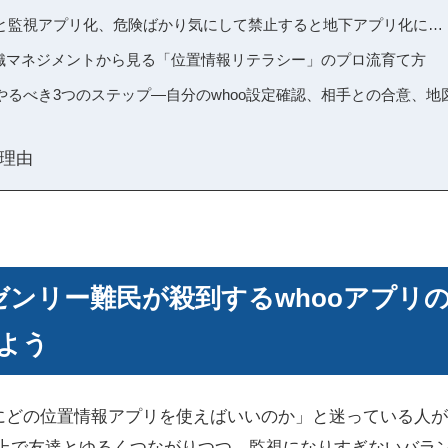
と監視アプリ化、危険ばかり気にして禁止すると地下アプリ化に…
組織マネジメントから見る「位置情報リテラシー」のプロ流育て方
やるべき3つのステップ―自分のwhoo設定確認、相手との合意、地
理由
？ゼンリー難民が殺到するwhooアプリ
よう
にどの位置情報アプリを使えばいいのか」と迷っている人が
の上で友達とゆるくつながりつつ、監視になりすぎないバラ