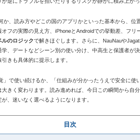
りが逆にトラブルを招いたりするリスクが静かに積み上がっ
は何か、読み方やどこの国のアプリかといった基本から、位
フの実際の見え方、iPhoneとAndroidでの挙動差、フ
ベルのロジック
で解きほぐします。さらに、NauNauやJagat
通学、デートなどシーン別の使い分け、中高生と保護者が決
線引きも具体的に提示します。
感覚」で使い続けるか、「仕組みが分かったうえで安全に使
は大きく変わります。読み進めれば、今日この瞬間から自分
定が、迷いなく選べるようになります。
目次