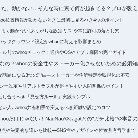
ズした、動かない…そんな時に裏で何が起きてる？プロが教
whoo位置情報が動かないときに最初に見るべき4つのポイント
ooがうまく動かない“ありがちな設定ミス”や常に許可の落とし穴
力やバックグラウンド設定がwhooに与える影響まとめ
ール前のwhooチェック！通信やOSやアプリ権限の完全ガイド
なの？whooの安全性やストーカー化させないための必須知
が話題になる3つの理由―ストーカーや住所特定や監視化の不安
イバシー設定やリアルトラブルが起きやすい人間関係のポイント
話し合うべき「見せ方ルール」実践サンプル
ない人…whoo共有相手で変えるべき距離や設定のコツ
whooだけじゃない！NauNauやJagatとの“ガチ比較”や本
oの共通点や決定的な違いを比較―SNS性やデザインや位置共有哲学まで