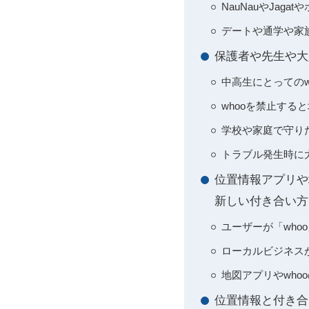
NauNauやJag
デートや通学や家
保護者や先生や大
中高生にとっての
whooを禁止す
学校や家庭で守り
トラブル発生時に
位置情報アプリや地
新しい付き合い方
ユーザーが「who
ローカルビジネス
地図アプリやwh
位置情報と付き合