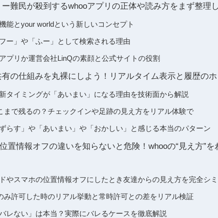
ンリー難民が殺到するwhooアプリの正体や読み方をまず整理
機能とyour worldという新しいコンセプト
「フー」や「ふー」として検索される理由
のアプリか運営会社LinQの素顔と公式サイトの役割
報共有の仕組みを丸裸にしよう！リアルタイム表示と履歴の
の更新タイミングが「あいまい」になる理由を技術面から解説
こまで残るの？チェックインや足跡の見え方をリアル体験で
が「ずらす」や「あいまい」や「おかしい」と感じる本当のパターン
位置情報オフの違いを知らないと危険！whooの“見え方”
モードやスマホの位置情報オフにしたとき友達からの見え方を完全シ
のみ許可した時のリアル挙動と常時許可との差をリアル検証
情報バレない」は本当？実際にバレるケースを徹底解説