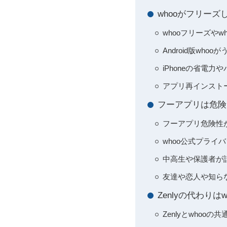
whooがフリー
whooフリーズや
Android版wh
iPhoneの省電
アプリ再インスト
フーアプリは危険
フーアプリ危険性
whoo公式プラ
中高生や保護者が
友達や恋人や知ら
Zenlyの代わりは
Zenlyとwho