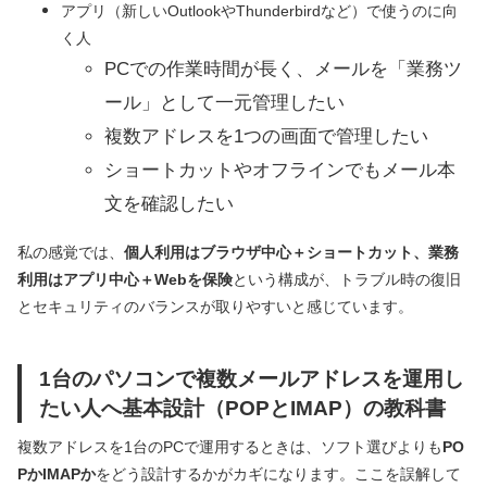
アプリ（新しいOutlookやThunderbirdなど）で使うのに向
く人
PCでの作業時間が長く、メールを「業務ツ
ール」として一元管理したい
複数アドレスを1つの画面で管理したい
ショートカットやオフラインでもメール本
文を確認したい
私の感覚では、
個人利用はブラウザ中心＋ショートカット、業務
利用はアプリ中心＋Webを保険
という構成が、トラブル時の復旧
とセキュリティのバランスが取りやすいと感じています。
1台のパソコンで複数メールアドレスを運用し
たい人へ基本設計（POPとIMAP）の教科書
複数アドレスを1台のPCで運用するときは、ソフト選びよりも
PO
PかIMAPか
をどう設計するかがカギになります。ここを誤解して