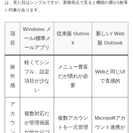
は、見た目はシンプルですが、業務視点で見ると機能の層が1枚薄
い印象があります。
Windows メ
項
従来版 Outloo
新しい/ Web
ール/標準メ
目
k
版 Outlook
ールアプリ
軽くてシン
操
メニュー豊富
プル、設定
Webと同じUI
作
だが慣れが必
項目が少な
で直感的
感
要
い
ア
カ
複数対応だ
複数アカウン
Microsoftアカ
ウ
が管理画面
トを一元管理
ウント連携が
ン
が分かりづ