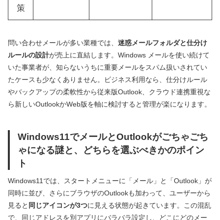
策
問い合わせメールが多い業種では、
迷惑メールフォルダと仕分け
ルールの設計
が売上に直結します。Windows メールを使い続けて
いた事業者が、知らないうちに重要メールをスパム扱いされてい
たケースも少なくありません。ビジネス利用なら、仕分けルール
やバックアップの柔軟性から従来版Outlook、クラウド連携重視な
ら新しいOutlookかWeb版を軸に検討すると管理が楽になります。
Windows11でメールとOutlookがごちゃごち
ゃになる謎と、どちらを選ぶべきかのポイン
ト
Windows11では、スタートメニューに「メール」と「Outlook」が
同時に並び、さらにブラウザのOutlookも加わって、ユーザーから
見ると
同じアイコンが3つ
に見える状態が起きています。この混乱
で、同じアドレスを別アプリにバラバラ設定し、どこにどのメー