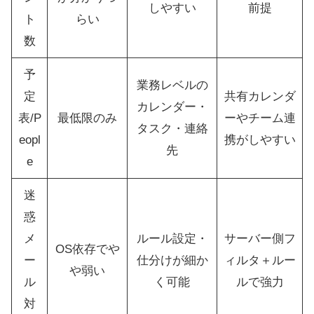
しやすい
前提
ト
らい
数
予
業務レベルの
定
共有カレンダ
カレンダー・
表/P
最低限のみ
ーやチーム連
タスク・連絡
eopl
携がしやすい
先
e
迷
惑
メ
ルール設定・
サーバー側フ
OS依存でや
ー
仕分けが細か
ィルタ＋ルー
や弱い
ル
く可能
ルで強力
対