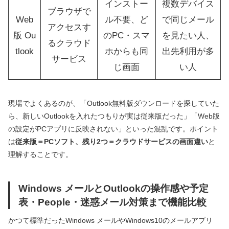
インストー
複数デバイス
ブラウザで
Web
ル不要、ど
で同じメール
アクセスす
版 Ou
のPC・スマ
を見たい人、
るクラウド
tlook
ホからも同
出先利用が多
サービス
じ画面
い人
現場でよくあるのが、「Outlook無料版ダウンロードを探していた
ら、新しいOutlookを入れたつもりが実は従来版だった」「Web版
の設定がPCアプリに反映されない」といった混乱です。ポイント
は
従来版＝PCソフト、残り2つ＝クラウドサービスの画面違い
と
理解することです。
Windows メールとOutlookの操作感や予定
表・People・迷惑メール対策まで機能比較
かつて標準だったWindows メールやWindows10のメールアプリ