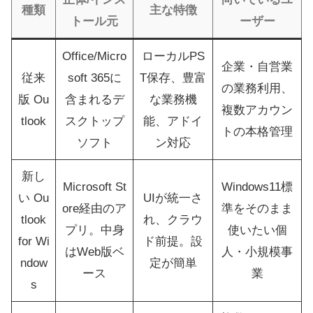
種類
主な特徴
トール元
ーザー
Office/Micro
ローカルPS
企業・自営業
従来
soft 365に
T保存、豊富
の業務利用、
版 Ou
含まれるデ
な業務機
複数アカウン
tlook
スクトップ
能、アドイ
トの本格管理
ソフト
ン対応
新し
Microsoft St
Windows11標
い Ou
UIが統一さ
ore経由のア
準をそのまま
tlook
れ、クラウ
プリ。中身
使いたい個
for Wi
ド前提。設
はWeb版ベ
人・小規模事
ndow
定が簡単
ース
業
s