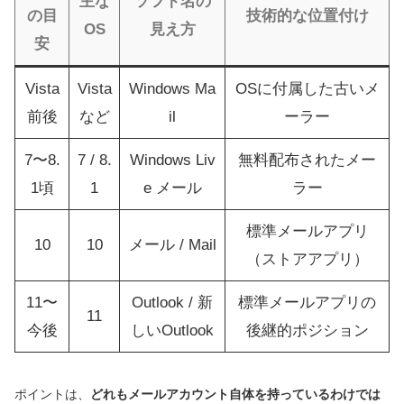
主な
ソフト名の
の目
技術的な位置付け
OS
見え方
安
Vista
Vista
Windows Ma
OSに付属した古いメ
前後
など
il
ーラー
7〜8.
7 / 8.
Windows Liv
無料配布されたメー
1頃
1
e メール
ラー
標準メールアプリ
10
10
メール / Mail
（ストアアプリ）
11〜
Outlook / 新
標準メールアプリの
11
今後
しいOutlook
後継的ポジション
ポイントは、
どれもメールアカウント自体を持っているわけでは