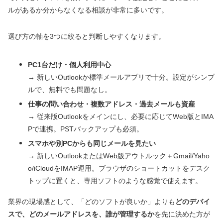
ルがあるか分からなくなる相談が非常に多いです。
選び方の軸を3つに絞ると判断しやすくなります。
PC1台だけ・個人利用中心
→ 新しいOutlookか標準メールアプリで十分。設定がシンプ
ルで、無料でも問題なし。
仕事の問い合わせ・複数アドレス・過去メールも資産
→ 従来版Outlookをメインにし、必要に応じてWeb版とIMA
Pで連携。PSTバックアップも必須。
スマホや別PCからも同じメールを見たい
→ 新しいOutlookまたはWeb版アウトルック＋Gmail/Yaho
o/iCloudをIMAP運用。ブラウザのショートカットをデスク
トップに置くと、専用ソフトのような感覚で使えます。
業界の現場感として、「どのソフトが良いか」よりも
どのデバイ
スで、どのメールアドレスを、誰が管理するか
を先に決めた方が