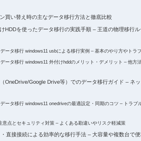
パソコン買い替え時の主なデータ移行方法と徹底比較
付けHDDを使ったデータ移行の実践手順 – 王道の物理移行
データ移行 windows11 usbによる移行実例 – 基本のやり方やト
データ移行 windows11 外付けhddのメリット・デメリット – 
neDrive/Google Drive等）でのデータ移行ガイド –
データ移行 windows11 onedriveの最適設定・同期のコツ – 
注意点とセキュリティ対策 – よくある勘違いやリスク軽減策
ーク・直接接続による効率的な移行手法 – 大容量や複数台で