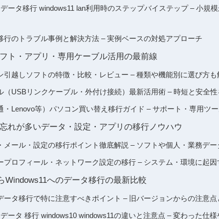
データ移行 windows11 lan利用時のステップバイステップ – 
移行のトラブル事例と解決方法 – 実例ベースの対処アプローチ
フト・アプリ・専用ケーブル活用の最前線
ン引越しソフトの特徴・比較・レビュー – 種類や機能別に選び方も
ル（USBリンクケーブル・外付け接続）最新活用術 – 時短と安全
・Lenovo等）パソコン買い替え移行ガイド – サポート・専用ツ
忘れが多いデータ・設定・アプリの移行ノウハウ
・メール・設定の移行ポイント徹底解説 – ソフトや個人・業務デ
ープロフィール・ネットワーク設定の移行 – システム・環境に起
/7からWindows11へのデータ移行の最新比較
データ移行で特に注意すべきポイント – 旧バージョンからの注意
ータ 移行 windows10 windows11の違いと注意点 – 変わった