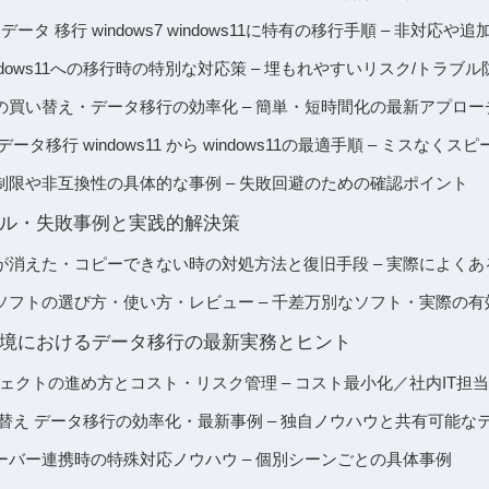
データ 移行 windows7 windows11に特有の移行手順 – 非対応
Windows11への移行時の特別な対応策 – 埋もれやすいリスク/トラブル
同士での買い替え・データ移行の効率化 – 簡単・短時間化の最新アプロー
ータ移行 windows11 から windows11の最適手順 – ミスな
制限や非互換性の具体的な事例 – 失敗回避のための確認ポイント
ル・失敗事例と実践的解決策
が消えた・コピーできない時の対処方法と復旧手段 – 実際によく
ソフトの選び方・使い方・レビュー – 千差万別なソフト・実際の有
境におけるデータ移行の最新実務とヒント
ェクトの進め方とコスト・リスク管理 – コスト最小化／社内IT担
替え データ移行の効率化・最新事例 – 独自ノウハウと共有可能な
ーバー連携時の特殊対応ノウハウ – 個別シーンごとの具体事例