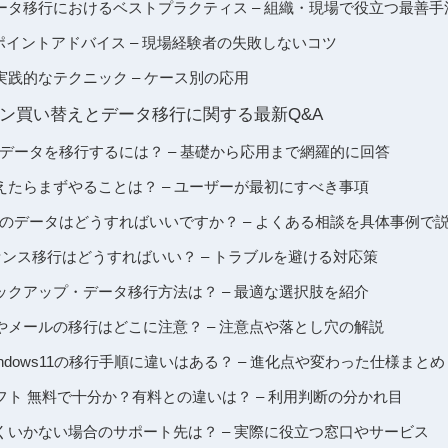
ータ移行におけるベストプラクティス – 組織・現場で役立つ最善手
ポイントアドバイス – 現場経験者の失敗しないコツ
践的なテクニック – ケース別の応用
パソコン買い替えとデータ移行に関する最新Q&A
データを移行するには？ – 基礎から応用まで網羅的に回答
えたらまずやることは？ – ユーザーが最初にすべき事項
のデータはどうすればいいですか？ – よくある相談を具体事例で
ライセンス移行はどうすればいい？ – トラブルを避ける対応策
ックアップ・データ移行方法は？ – 最適な選択肢を紹介
やメールの移行はどこに注意？ – 注意点や落とし穴の解説
らWindows11の移行手順に違いはある？ – 進化点や変わった仕様まとめ
ト 無料で十分か？有料との違いは？ – 利用判断の分かれ目
くいかない場合のサポート先は？ – 実際に役立つ窓口やサービス