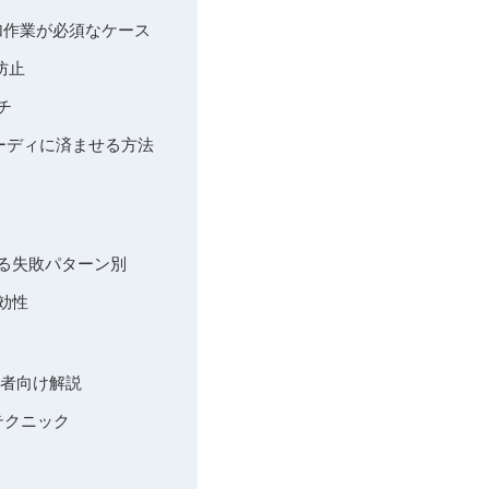
や追加作業が必須なケース
防止
チ
くスピーディに済ませる方法
ある失敗パターン別
効性
当者向け解説
テクニック