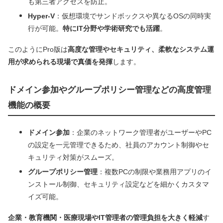
も第三者アクセスを防止。
Hyper-V
：仮想環境でサンドボックスや異なるOSの同時実
行が可能。
特にIT分野や学術研究でも活躍
。
このようにPro版は
高度な管理やセキュリティ、柔軟なシステム運
用が求められる現場で真価を発揮
します。
ドメイン参加やグループポリシー管理などの高度管理
機能の概要
ドメイン参加
：企業のネットワーク管理者がユーザーやPC
の設定を一元管理できるため、社員のアカウント制御やセ
キュリティ対策がスムーズ。
グループポリシー管理
：複数PCの制限や業務用アプリのイ
ンストール制御、セキュリティ設定などを細かくカスタマ
イズ可能。
企業・教育機関・医療現場やIT管理者の管理負担を大きく軽減
す