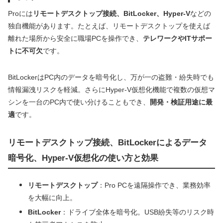
Proには
リモートデスクトップ接続、BitLocker、Hyper-V
などの
独自機能があります。たとえば、リモートデスクトップを使えば
離れた場所から安全に職場PCを操作でき、
テレワークやITサポー
トに不可欠
です。
BitLockerはPC内のデータを暗号化し、万が一の盗難・紛失時でも
情報漏洩リスクを軽減。さらにHyper-V仮想化機能で複数の仮想マ
シンを一台のPC内で使い分けることもでき、
開発・検証用途に最
適
です。
リモートデスクトップ接続、BitLockerによるデータ
暗号化、Hyper-V仮想化の使い方と効果
リモートデスクトップ
：Pro PCを遠隔操作でき、業務効率
を大幅に向上。
BitLocker
：ドライブ全体を暗号化。USB紛失等のリスク時