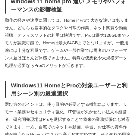
windows 11 home pro 違い メモリやパフォ
ーマンスの影響検証
動作の軽さや速度に関しては、HomeとProで大きな違いはありま
せん。どちらも基本的なタスクや日常の作業、ネット閲覧や動画
視聴、オフィスソフトの利用は快適です。Proは最大128GBまでメ
モリが認識可能で、Homeは最大64GBまでとなりますが、一般用
途には十分な容量です。ゲームや一般作業では両者のパフォーマ
ンス差はほとんど体感できません。特殊な仮想化や大規模データ
処理が必要ならProのメリットが活きます。
Windows11 HomeとProの対象ユーザーと利
用シーン別の最適選択
選び方のポイントは、使う目的や必要とする機能によります。リ
モート業務やセキュリティ強化、IT管理が欠かせない法人や経営
者、研究開発現場はProを選択することで将来の業務拡張にも対応
できます。一方、自宅でのネットや動画、学習、お仕事の資料作
成が中心ならHomeがコスパも高くおすすめです。それぞれの用途