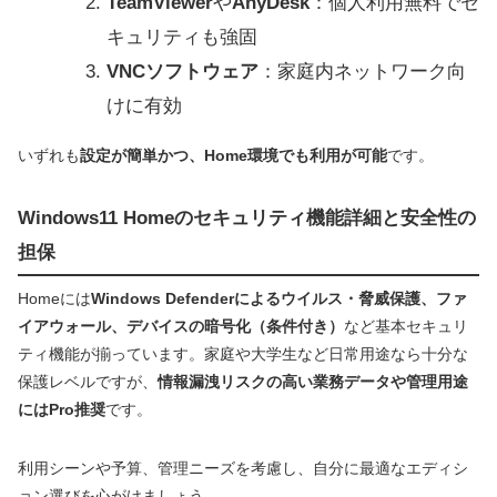
TeamViewer
や
AnyDesk
：個人利用無料でセ
キュリティも強固
VNCソフトウェア
：家庭内ネットワーク向
けに有効
いずれも
設定が簡単かつ、Home環境でも利用が可能
です。
Windows11 Homeのセキュリティ機能詳細と安全性の
担保
Homeには
Windows Defenderによるウイルス・脅威保護、ファ
イアウォール、デバイスの暗号化（条件付き）
など基本セキュリ
ティ機能が揃っています。家庭や大学生など日常用途なら十分な
保護レベルですが、
情報漏洩リスクの高い業務データや管理用途
にはPro推奨
です。
利用シーンや予算、管理ニーズを考慮し、自分に最適なエディシ
ョン選びを心がけましょう。