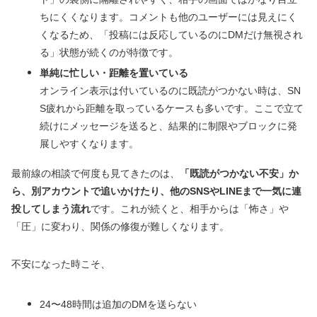
ちにくくなります。コメントも他のユーザーには見えにく
くなるため、「投稿には反応しているのにDMだけ無視され
る」状態が続くのが特徴です。
単純に忙しい・距離を置いている
オンライン表示は付いているのに既読がつかない時は、SN
S疲れから距離を取っているケースも多いです。ここで立て
続けにメッセージを送ると、結果的に制限やブロックに発
展しやすくなります。
最前線の相談で何度も見てきたのは、
「既読がつかない不安」か
ら、別アカウントで追いかけたり、他のSNSやLINEまで一気に連
投してしまう流れ
です。これが続くと、相手からは「怖さ」や
「圧」に変わり、関係の修復が難しくなります。
不安になった時こそ、
24〜48時間は追加のDMを送らない