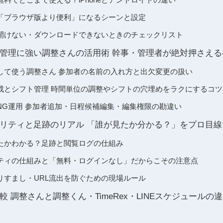
「ブラウザ版より便利」になるシーンと設定
開けない・ダウンロードできないときのチェックリスト
管理に強い調整さんの活用術 幹事・管理者が絶対押さえる
して使う調整さん 参加者の名前の入れ方と出欠変更の扱い
成とシフト管理 時間単位の調整やシフトの穴埋めをラクにするコツ
NG運用 参加者追加・日程候補編集・編集権限の勘違い
リティと足跡のリアル 「誰が見たか分かる？」をプロ目線
たかわかる？足跡と閲覧ログの仕組み
ティの仕組みと「無料・ログインなし」だからこその注意点
りすまし・URL流出を防ぐための現場ルール
 調整さんと調整くん・TimeRex・LINEスケジュールの