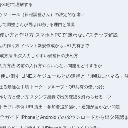
を30秒で理解する
スケジュール（日程調整さん）の決定的な違い
して調整さんが選ばれ続ける理由と限界
使い方と作り方 スマホとPCで“迷わない”ステップ解説
んの作り方 イベント新規作成からURL共有まで
作成方法 出欠入力しやすい候補日の決め方
入力方法 名前の入れ方や△いらない問題をどうするか
を使い倒す LINEスケジュールとの連携と「地味にハマる」
に送る最適な手順 トーク・グループ・QR共有の使い分け
ん作り方と使い方 スタンプ感覚で出欠確認を終わらせるコツ
なトラブル事例 URL流出・参加者追加漏れ・通知が届かない問題
ガイド iPhoneとAndroidでのダウンロードから出欠確認
料でどこまで使える？iPhoneとアンドロイドの違い