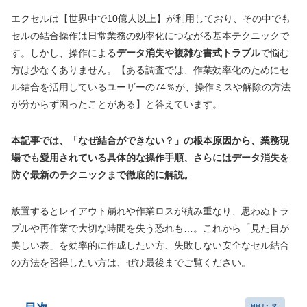
エクセルは【世界中で10億人以上】が利用しており、その中でも
セルの結合操作は日常業務の効率化につながる基本テクニックで
す。しかし、操作による
データ消失や複雑な書式トラブル
で悩む
方は少なくありません。【ある調査では、作業効率化のためにセ
ル結合を活用しているユーザーの74％が、操作ミスや解除の方法
が分からず困ったことがある】と答えています。
本記事では、「なぜ結合ができない？」の根本原因から、業務現
場でも愛用されている具体的な操作手順、さらにはデータ消失を
防ぐ最新のテクニックまで徹底的に解説。
放置するとレイアウト崩れや作業ロスが積み重なり、思わぬトラ
ブルや再作業で大切な時間を失う恐れも…。これから「見た目が
美しい表」を効率的に作成したい方、失敗しない安全なセル結合
の方法を習得したい方は、ぜひ最後までご覧ください。