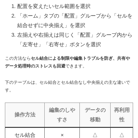
配置を変えたいセル範囲を選択
「ホーム」タブの「配置」グループから「セルを
結合せずに中央揃え」を選択
左揃えや右揃えは同じく「配置」グループ内から
「左寄せ」「右寄せ」ボタンを選択
この方法なら
セル結合による制限や編集トラブルを防ぎ、共有や
データ処理時のストレスも回避
できます。
下のテーブルは、セル結合とセル結合なし中央揃えの主な違いで
す。
編集のしや
データの
再利用
操作方法
すさ
移動
性
セル結合
×
△
△