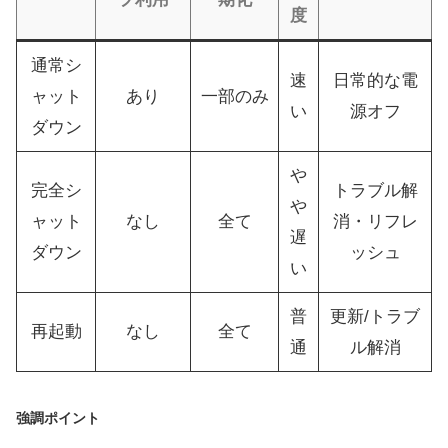
度
通常シ
速
日常的な電
ャット
あり
一部のみ
い
源オフ
ダウン
や
完全シ
トラブル解
や
ャット
なし
全て
消・リフレ
遅
ダウン
ッシュ
い
普
更新/トラブ
再起動
なし
全て
通
ル解消
強調ポイント