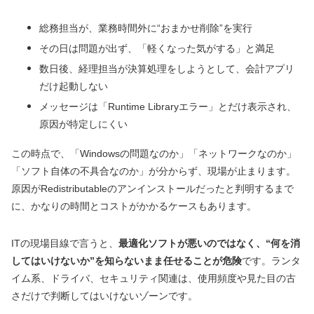
総務担当が、業務時間外に“おまかせ削除”を実行
その日は問題が出ず、「軽くなった気がする」と満足
数日後、経理担当が決算処理をしようとして、会計アプリ
だけ起動しない
メッセージは「Runtime Libraryエラー」とだけ表示され、
原因が特定しにくい
この時点で、「Windowsの問題なのか」「ネットワークなのか」
「ソフト自体の不具合なのか」が分からず、現場が止まります。
原因がRedistributableのアンインストールだったと判明するまで
に、かなりの時間とコストがかかるケースもあります。
ITの現場目線で言うと、
最適化ソフトが悪いのではなく、“何を消
してはいけないか”を知らないまま任せることが危険
です。ランタ
イム系、ドライバ、セキュリティ関連は、使用頻度や見た目の古
さだけで判断してはいけないゾーンです。