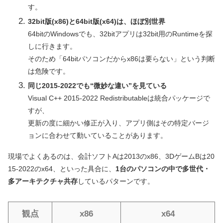
す。
32bit版(x86)と64bit版(x64)は、ほぼ別世界
64bitのWindowsでも、32bitアプリは32bit用のRuntimeを探
しに行きます。
そのため「64bitパソコンだからx86は要らない」という判断
は危険です。
同じ2015-2022でも“微妙な違い”を見ている
Visual C++ 2015-2022 Redistributableは統合パッケージで
すが、
更新の度に細かい修正が入り、アプリ側はその特定バージ
ョンに合わせて動いていることがあります。
現場でよくあるのは、会計ソフトAは2013のx86、3DゲームBは20
15-2022のx64、といった具合に、
1台のパソコンの中で多世代・
多アーキテクチャ共存
しているパターンです。
観点
x86
x64