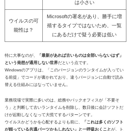
は小さい
Microsoftの署名があり、勝手に増
ウイルスの可
殖するタイプではないため、一覧
能性は？
にあるだけで疑う必要は低い
特に大事なのが、
「最新があれば古いものは全部いらないはず」
という発想が通用しない世界
だという点です。
Windowsのアプリは、「このバージョンのランタイムが入ってい
る前提」でコードが書かれており、違うバージョンに自動で読み
替える仕組みにはなっていません。
業務現場で実際に多いのは、総務やバックオフィスが「不要そ
う」と判断して古いランタイムを削除し、数日後に会計ソフトだ
けが起動しなくなって大慌てするパターンです。
ウイルスかどうかを心配するよりも前に、
「これは多くのソフト
が頼っている共通パーツかもしれない」と一呼吸おくこと
が、ト