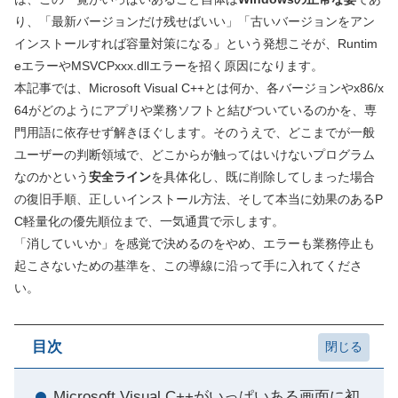
り、「最新バージョンだけ残せばいい」「古いバージョンをアン
インストールすれば容量対策になる」という発想こそが、Runtim
eエラーやMSVCPxxx.dllエラーを招く原因になります。
本記事では、Microsoft Visual C++とは何か、各バージョンやx86/x
64がどのようにアプリや業務ソフトと結びついているのかを、専
門用語に依存せず解きほぐします。そのうえで、どこまでが一般
ユーザーの判断領域で、どこからが触ってはいけないプログラム
なのかという
安全ライン
を具体化し、既に削除してしまった場合
の復旧手順、正しいインストール方法、そして本当に効果のあるP
C軽量化の優先順位まで、一気通貫で示します。
「消していいか」を感覚で決めるのをやめ、エラーも業務停止も
起こさないための基準を、この導線に沿って手に入れてくださ
い。
目次
Microsoft Visual C++がいっぱいある画面に初