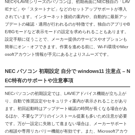
NECやLAVIEシリーズのパソコンは、初期画面にNEC独自の「LAV
IEナビ」や「スタートナビ」などのセットアップサポートが導入
されています。インターネット接続の案内や、自動的に最新アッ
プデートの確認・適用が行われるのが特徴です。独自のアプリやB
E/BGモードなど表示モードの設定を求められることもあります。
設定手順に従うことで、メーカー提供のサービスやオプションも
簡単にオン・オフできます。作業を進める前に、Wi-Fi環境やMicr
osoftアカウント情報が手元にあるとよりスムーズです。
NEC パソコン 初期設定 自分で windows11 注意点 – N
EC特有のサポートや注意事項
NECパソコンの初期設定では、LAVIEアドバイス機能が立ち上が
り、自動で推奨設定やセキュリティ案内が表示されることがあり
ます。初回起動時はアップデート確認の時間が長くなる場合があ
るほか、不要なアプリのインストール提案も多いため注意が必要
です。万が一設定に失敗して進まない場合は、メーカーサポート
の相談や専用リカバリー機能が有効です。また、Microsoftアカウ