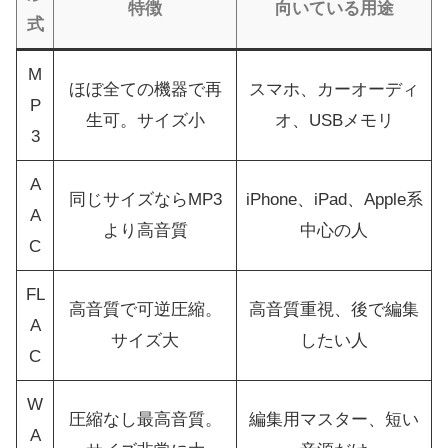
特徴
向いている用途
式
M
ほぼ全ての機器で再
スマホ、カーオーディ
P
生可。サイズ小
オ、USBメモリ
3
A
同じサイズならMP3
iPhone、iPad、Apple系
A
より高音質
中心の人
C
FL
高音質で可逆圧縮。
高音質重視、後で編集
A
サイズ大
したい人
C
W
圧縮なし最高音質。
編集用マスター、短い
A