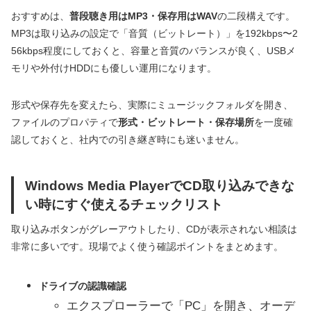
おすすめは、
普段聴き用はMP3・保存用はWAV
の二段構えです。
MP3は取り込みの設定で「音質（ビットレート）」を192kbps〜2
56kbps程度にしておくと、容量と音質のバランスが良く、USBメ
モリや外付けHDDにも優しい運用になります。
形式や保存先を変えたら、実際にミュージックフォルダを開き、
ファイルのプロパティで
形式・ビットレート・保存場所
を一度確
認しておくと、社内での引き継ぎ時にも迷いません。
Windows Media PlayerでCD取り込みできな
い時にすぐ使えるチェックリスト
取り込みボタンがグレーアウトしたり、CDが表示されない相談は
非常に多いです。現場でよく使う確認ポイントをまとめます。
ドライブの認識確認
エクスプローラーで「PC」を開き、オーデ