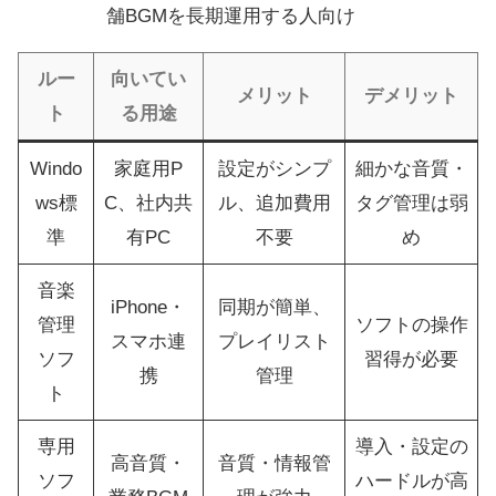
舗BGMを長期運用する人向け
ルー
向いてい
メリット
デメリット
ト
る用途
Windo
家庭用P
設定がシンプ
細かな音質・
ws標
C、社内共
ル、追加費用
タグ管理は弱
準
有PC
不要
め
音楽
iPhone・
同期が簡単、
管理
ソフトの操作
スマホ連
プレイリスト
ソフ
習得が必要
携
管理
ト
専用
導入・設定の
高音質・
音質・情報管
ソフ
ハードルが高