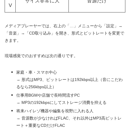
サイズ非常に大
音源だけ
V
メディアプレーヤーでは、右上の「…」メニューから「設定」→
「音楽」→「CD取り込み」を開き、形式とビットレートを変更で
きます。
現場感覚でのおすすめは次の通りです。
家庭・車・スマホ中心
→ 形式はMP3、ビットレートは192kbps以上（音にこだわ
るなら256kbps以上）
仕事用BGMや店舗で長時間流すPC
→ MP3の192kbpsにしてストレージ消費を抑える
将来ハイレゾ機器や編集を視野に入れる人
→ 音源数が少なければFLAC、それ以外はMP3高ビットレ
ート＋重要なCDだけFLAC