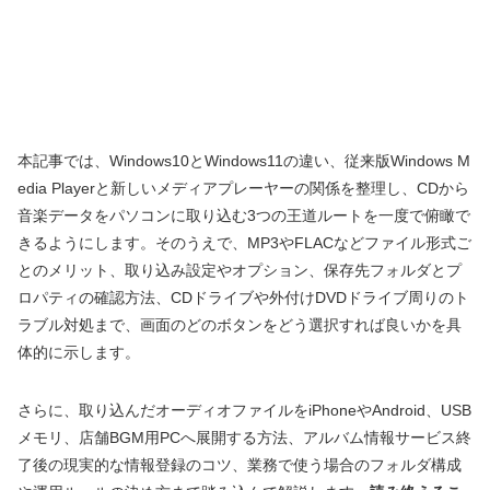
本記事では、Windows10とWindows11の違い、従来版Windows M
edia Playerと新しいメディアプレーヤーの関係を整理し、CDから
音楽データをパソコンに取り込む3つの王道ルートを一度で俯瞰で
きるようにします。そのうえで、MP3やFLACなどファイル形式ご
とのメリット、取り込み設定やオプション、保存先フォルダとプ
ロパティの確認方法、CDドライブや外付けDVDドライブ周りのト
ラブル対処まで、画面のどのボタンをどう選択すれば良いかを具
体的に示します。
さらに、取り込んだオーディオファイルをiPhoneやAndroid、USB
メモリ、店舗BGM用PCへ展開する方法、アルバム情報サービス終
了後の現実的な情報登録のコツ、業務で使う場合のフォルダ構成