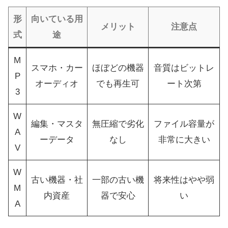
形
向いている用
メリット
注意点
式
途
M
スマホ・カー
ほぼどの機器
音質はビットレ
P
オーディオ
でも再生可
ート次第
3
W
編集・マスタ
無圧縮で劣化
ファイル容量が
A
ーデータ
なし
非常に大きい
V
W
古い機器・社
一部の古い機
将来性はやや弱
M
内資産
器で安心
い
A