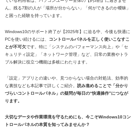
ている利用者は、パソコンユーザー全体の【約3割】に過ぎませ
ん。残る7割の人が「場所が分からない」「何ができるのか曖昧」
と困った経験を持っています。
Windows10のサポート終了が【2025年】に迫る中、今後も快適に
PCを使い続けるには、
コントロールパネルを正しく使いこなすこ
とが不可欠
です。特に「システムのパフォーマンス向上」や「セ
キュリティ設定」「ネットワーク管理」など、日常の業務やトラ
ブル解決に役立つ機能は多岐にわたります。
「設定」アプリとの違いや、見つからない場合の対処法、効率的
な裏技なども本記事で詳しくご紹介。
読み進めることで「分かり
づらいコントロールパネル」の疑問が毎日の“快適操作”につなが
ります。
大切なデータや作業環境を守るためにも、今こそWindows10コン
トロールパネルの本質を知ってみませんか？