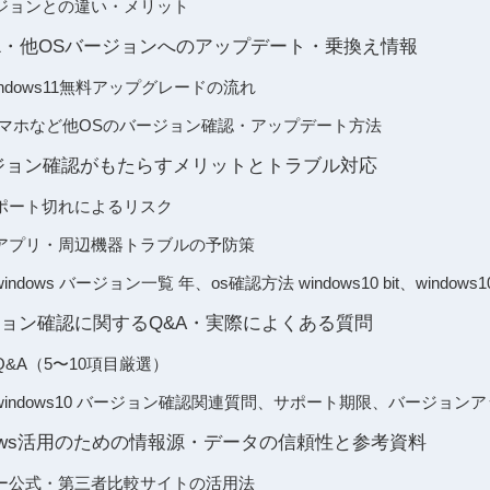
ジョンとの違い・メリット
から11・他OSバージョンへのアップデート・乗換え情報
Windows11無料アップグレードの流れ
id・スマホなど他OSのバージョン確認・アップデート方法
 バージョン確認がもたらすメリットとトラブル対応
ポート切れによるリスク
アプリ・周辺機器トラブルの予防策
dows バージョン一覧 年、os確認方法 windows10 bit、window
バージョン確認に関するQ&A・実際によくある質問
&A（5〜10項目厳選）
indows10 バージョン確認関連質問、サポート期限、バージョン
dows活用のための情報源・データの信頼性と参考資料
ー公式・第三者比較サイトの活用法