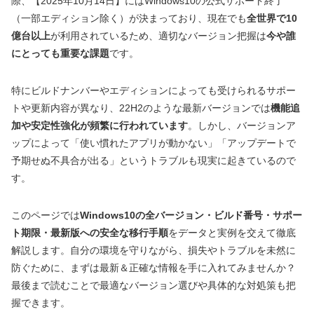
際、【2025年10月14日】にはWindows10の公式サポート終了
（一部エディション除く）が決まっており、現在でも
全世界で10
億台以上
が利用されているため、適切なバージョン把握は
今や誰
にとっても重要な課題
です。
特にビルドナンバーやエディションによっても受けられるサポー
トや更新内容が異なり、22H2のような最新バージョンでは
機能追
加や安定性強化が頻繁に行われています
。しかし、バージョンア
ップによって「使い慣れたアプリが動かない」「アップデートで
予期せぬ不具合が出る」というトラブルも現実に起きているので
す。
このページでは
Windows10の全バージョン・ビルド番号・サポー
ト期限・最新版への安全な移行手順
をデータと実例を交えて徹底
解説します。自分の環境を守りながら、損失やトラブルを未然に
防ぐために、まずは最新＆正確な情報を手に入れてみませんか？
最後まで読むことで最適なバージョン選びや具体的な対処策も把
握できます。