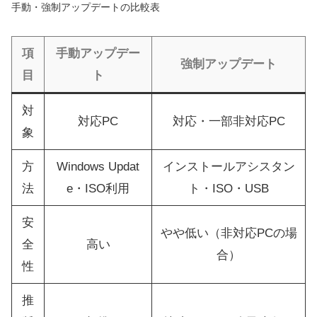
手動・強制アップデートの比較表
項
手動アップデー
強制アップデート
目
ト
対
対応PC
対応・一部非対応PC
象
方
Windows Updat
インストールアシスタン
法
e・ISO利用
ト・ISO・USB
安
やや低い（非対応PCの場
全
高い
合）
性
推