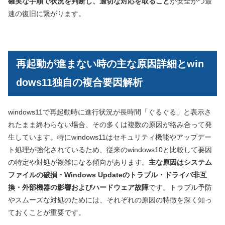
確実な手順で状況を判断し、適切な対応を取ること
が安全かつ最
速の復旧に繋がります。
再起動が進まない時の主な原因詳細とwin
dows11独自の複合要因解析
windows11で再起動時に進行状況が長時間「ぐるぐる」と表示さ
れたまま終わらない場合、その多くは複数の原因が絡み合って発
生しています。特にwindows11はセキュリティ機能やアップデー
ト処理が強化されているため、従来のwindows10と比較して要因
の特定や対処が複雑になる傾向があります。
主な原因はシステム
ファイルの破損・Windows Updateのトラブル・ドライバ非互
換・外部機器の影響およびハードウェア故障
です。トラブル予防
やスムーズな対処のためには、それぞれの原因の特徴を深く知っ
ておくことが重要です。