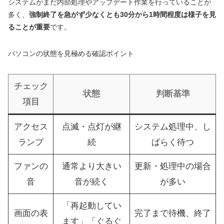
システムがまだ内部処理やアップデート作業を行っていることが
多く、
強制終了を急がず少なくとも30分から1時間程度は様子を見
ることが重要
です。
パソコンの状態を見極める確認ポイント
チェック
状態
判断基準
項目
アクセス
点滅・点灯が継
システム処理中、し
ランプ
続
ばらく待つ
ファンの
通常より大きい
更新・処理中の場合
音
音が続く
が多い
「再起動してい
画面の表
完了まで待機、終了
ます」「ぐるぐ