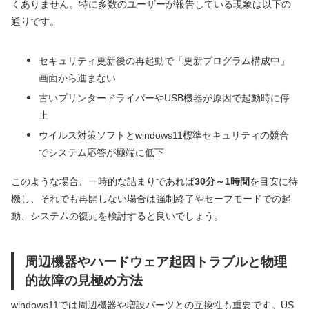
くありません。特に多数のユーザーが報告している現象は以下の
通りです。
セキュリティ更新後の再起動で「更新プログラム構成中」
画面から進まない
古いプリンタードライバーやUSB機器が原因で起動時に停
止
ウイルス対策ソフトとwindows11標準セキュリティの競合
でシステム応答が極端に低下
このような場合、一時的な詰まりであれば
30分～1時間
を目安に待
機し、それでも再開しない場合は強制終了やセーフモードでの起
動、システムの復元を検討すると良いでしょう。
周辺機器やハードウェア起因トラブルと物理
的故障の見極め方法
windows11では周辺機器や増設パーツとの互換性も重要です。US