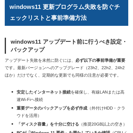
windows11 更新プログラム失敗を防ぐチ
ェックリストと事前準備方法
windows11 アップデート前に行うべき設定・
バックアップ
アップデート失敗を未然に防ぐには、
必ず以下の事前準備が重要
です。最新バージョンへのアップグレード（23h2、22h2、24h2
ほか）だけでなく、定期的な更新でも同様の注意が必要です。
安定したインターネット接続
を確保し、有線LANまたは高
速Wi-Fiへ接続
重要データのバックアップを必ず作成
（外付けHDD・クラ
ウドを活用）
「ディスク容量」を十分に空ける
（推奨20GB以上の空き）
PCが「Windows 11 要件」を満たしているか確認
（CPU／