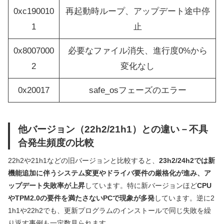
0xc190010
再起動時ループ、アップデート途中停
1
止
0x8007000
必要なファイル消失、進行度0%から
2
変化なし
0x20017
safe_osフェーズのエラー
他バージョン（22h2/21h1）との違い－不具
合発生頻度の比較
22h2や21h1などの旧バージョンと比較すると、
23h2/24h2では新
機能追加に伴うシステム変更やドライバ要件の厳格化が進み、ア
ップデート失敗率が上昇
しています。特に新バージョンほど
CPU
やTPM2.0の要件を満たさないPCで現象が多発
しています。逆に2
1h1や22h2でも、更新プログラムのインストールで同じ失敗を繰
り返す事例も一定数見られます。