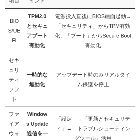
項目
イント
TPM2.0
電源投入直後にBIOS画面起動→
BIO
とセキュ
「セキュリティ」からTPM有効
S/UE
アブート
化、「ブート」からSecure Boot
FI
有効化
有効化
セキ
ュリ
一時的な
アップデート時のみリアルタイ
ティ
無効化
ム保護を停止
ソフ
ト
ファ
Window
「設定」→「更新とセキュリテ
イア
s Update
ィ」→「トラブルシューティン
ウォ
通信を一
グツール」活用