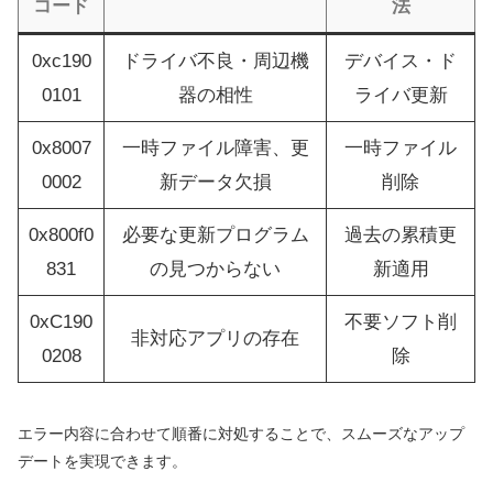
コード
法
0xc190
ドライバ不良・周辺機
デバイス・ド
0101
器の相性
ライバ更新
0x8007
一時ファイル障害、更
一時ファイル
0002
新データ欠損
削除
0x800f0
必要な更新プログラム
過去の累積更
831
の見つからない
新適用
0xC190
不要ソフト削
非対応アプリの存在
0208
除
エラー内容に合わせて順番に対処することで、スムーズなアップ
デートを実現できます。