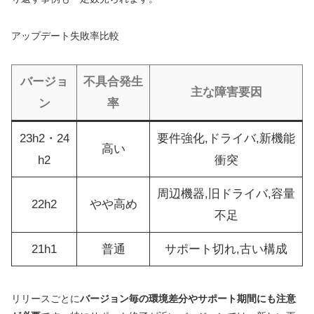
アップデート失敗率比較
バージョ
不具合発生
主な障害要因
ン
率
23h2・24
要件強化,ドライバ,新機能
高い
h2
衝突
周辺機器,旧ドライバ,容量
22h2
やや高め
不足
21h1
普通
サポート切れ,古い構成
リリースごとに
バージョン毎の環境差分やサポート期間にも注意