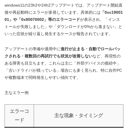
windows11の23h2や24h2アップデートでは、アップデート開始直
後や再起動時にエラーが多発しています。具体的には
「0xc19001
01」や「0x80070002」等のエラーコード
が表示され、「インス
トールが失敗しました」や「ダウンロードが0%から進まない」と
いった症状が繰り返し発生するケースが報告されています。
アップデートの準備や適用中に
進行が止まる・自動でロールバッ
クされる・複数回の再試行でも状況が改善しない
など、再現性の
ある障害も目立ちます。これらは主に「外部デバイスの接続中」
「古いドライバが残っている」場合にも多く見られ、特に自作PC
や複数端末で同時発生しやすい傾向です。
主なエラー例
エラーコ
主な現象・タイミング
ード