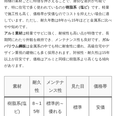
雨樋の素材ごとに特徴を押さえることで、適切な選択が可能で
す。特に住宅で多く使われているのが
樹脂系（塩ビ）
です。軽量
で施工性も高く、価格帯が安価なのでコストを抑えたい場合に適
しています。ただし、耐久年数は8年から15年ほどと金属系に比べ
やや短めです。
アルミ素材
は軽量でサビに強く、耐候性も高い点が特徴です。長
期間にわたり外観を維持でき、メンテナンス性も良好です。
ガル
バリウム鋼板
は金属系の中でも特に耐食性に優れ、高級住宅やデ
ザイン重視の建物にも多く採用されます。対候性・耐久性は15年
以上が目安です。価格はアルミと同様に樹脂系より高くなる傾向
があります。
耐久
メンテナ
素材
見た目
価格帯
性
ンス性
樹脂系(塩
8～1
標準的～
標準
安価
ビ)
5年
優れる