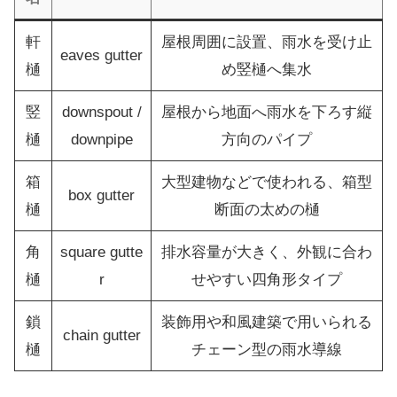
軒
屋根周囲に設置、雨水を受け止
eaves gutter
樋
め竪樋へ集水
竪
downspout /
屋根から地面へ雨水を下ろす縦
樋
downpipe
方向のパイプ
箱
大型建物などで使われる、箱型
box gutter
樋
断面の太めの樋
角
square gutte
排水容量が大きく、外観に合わ
樋
r
せやすい四角形タイプ
鎖
装飾用や和風建築で用いられる
chain gutter
樋
チェーン型の雨水導線