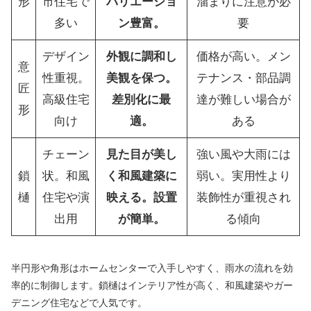
形
市住宅で
バリエーショ
溜まりに注意が必
多い
ン豊富。
要
デザイン
外観に調和し
価格が高い。メン
意
性重視。
美観を保つ。
テナンス・部品調
匠
高級住宅
差別化に最
達が難しい場合が
形
向け
適。
ある
チェーン
見た目が美し
強い風や大雨には
鎖
状。和風
く和風建築に
弱い。実用性より
樋
住宅や演
映える。設置
装飾性が重視され
出用
が簡単。
る傾向
半円形や角形はホームセンターで入手しやすく、雨水の流れを効
率的に制御します。鎖樋はインテリア性が高く、和風建築やガー
デニング住宅などで人気です。