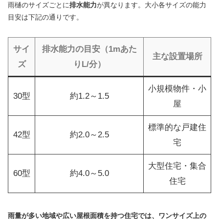
雨樋のサイズごとに
排水能力
が異なります。大小各サイズの能力
目安は下記の通りです。
サイ
排水能力の目安（1mあた
主な設置場所
ズ
りL/分）
小規模物件・小
30型
約1.2～1.5
屋
標準的な戸建住
42型
約2.0～2.5
宅
大型住宅・集合
60型
約4.0～5.0
住宅
雨量が多い地域や広い屋根面積を持つ住宅では、ワンサイズ上の