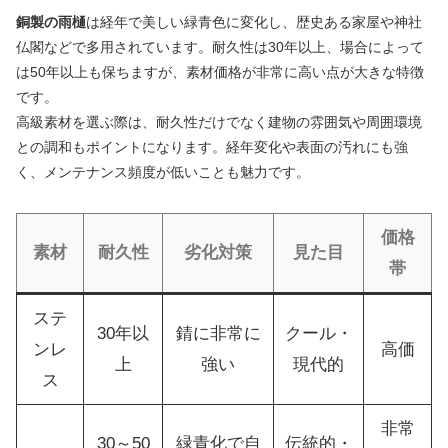
銅製の雨樋
は経年で美しい緑青色に変化し、歴史ある家屋や神社
仏閣などで多用されています。耐久性は30年以上、場合によって
は50年以上も保ちますが、素材価格が非常に高い点が大きな特徴
です。
高級素材を選ぶ際は、耐久性だけでなく建物の雰囲気や周囲環境
との調和もポイントになります。経年変化や表面の汚れにも強
く、メンテナンス頻度が低いことも魅力です。
価格
素材
耐久性
劣化対策
見た目
帯
ステ
30年以
錆に非常に
クール・
ンレ
高価
上
強い
現代的
ス
非常
30～50
緑青化で自
伝統的・