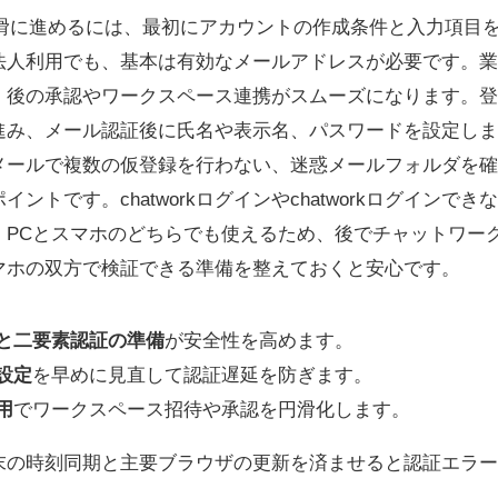
ンを円滑に進めるには、最初にアカウントの作成条件と入力項
法人利用でも、基本は有効なメールアドレスが必要です。業
、後の承認やワークスペース連携がスムーズになります。登
進み、メール認証後に氏名や表示名、パスワードを設定しま
メールで複数の仮登録を行わない、迷惑メールフォルダを確
ントです。chatworkログインやchatworkログインで
。PCとスマホのどちらでも使えるため、後でチャットワーク
マホの双方で検証できる準備を整えておくと安心です。
と二要素認証の準備
が安全性を高めます。
設定
を早めに見直して認証遅延を防ぎます。
用
でワークスペース招待や承認を円滑化します。
末の時刻同期と主要ブラウザの更新を済ませると認証エラー