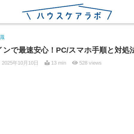
識
ログインで最速安心！PC/スマホ手順と対
2025年10月10日
13 min
528
views