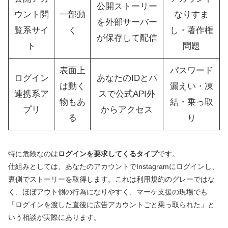
公開ストーリー
ウント閲
一部動
なりすま
を外部サーバー
覧系サイ
く
し・著作権
が保存して配信
ト
問題
表面上
パスワード
ログイン
あなたのIDとパ
は動く
漏えい・凍
連携系ア
スで公式API外
物もあ
結・乗っ取
プリ
からアクセス
る
り
特に危険なのは
ログインを要求してくるタイプ
です。
仕組みとしては、あなたのアカウントでInstagramにログインし、
裏側でストーリーを取得します。これは利用規約のグレーではな
く、ほぼアウト側の行為になりやすく、マーケ支援の現場でも
「ログインを渡した直後に広告アカウントごと乗っ取られた」と
いう相談が実際にあります。