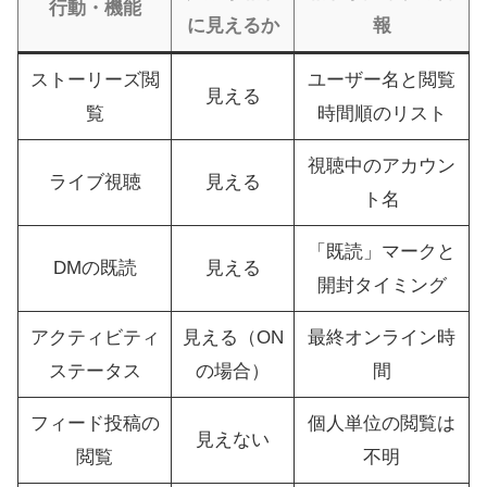
行動・機能
に見えるか
報
ストーリーズ閲
ユーザー名と閲覧
見える
覧
時間順のリスト
視聴中のアカウン
ライブ視聴
見える
ト名
「既読」マークと
DMの既読
見える
開封タイミング
アクティビティ
見える（ON
最終オンライン時
ステータス
の場合）
間
フィード投稿の
個人単位の閲覧は
見えない
閲覧
不明