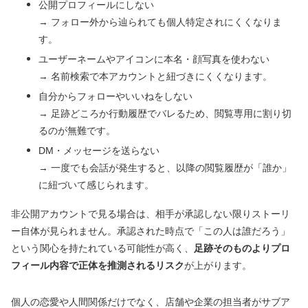
公開プロフィールにしない
→ フォロー外から辿られても個人特定されにくくなりま
す。
ユーザーネームやアイコンに本名・顔写真を使わない
→ 名前検索で本アカウントと紐づきにくくなります。
自分からフォローやいいねをしない
→ 足跡どころか行動履歴でバレるため、閲覧専用に割り切
るのが無難です。
DM・メッセージを送らない
→ 一度でも会話が発生すると、以降の閲覧履歴が「誰か」
に紐づいて感じられます。
非公開アカウントで見る場合は、相手が承認しない限りストーリ
ー自体が見られません。承認された時点で「この人は誰だろう」
という関心を持たれている可能性が高く、
足跡そのものよりプロ
フィール内容で正体を推測されるリスク
が上がります。
個人の恋愛や人間関係だけでなく、店舗や企業の担当者がサブア