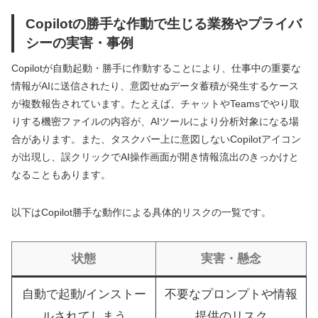
Copilotの勝手な作動で生じる業務やプライバ
シーの実害・事例
Copilotが自動起動・勝手に作動することにより、仕事中の重要な
情報がAIに送信されたり、意図せぬデータ蓄積が発生するケース
が複数報告されています。たとえば、チャットやTeamsでやり取
りする機密ファイルの内容が、AIツールにより分析対象になる場
合があります。また、タスクバー上に意図しないCopilotアイコン
が出現し、誤クリックでAI操作画面が開き情報流出のきっかけと
なることもあります。
以下はCopilot勝手な動作による具体的リスクの一覧です。
状態
実害・懸念
自動で起動/インストー
不要なプロンプトや情報
ルされてしまう
提供のリスク