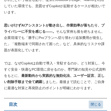
していた環境でも、意図せずCopilotが起動するケースが相次いで
います。
思いがけずAIアシスタントが動き出し、作業効率が落ちたり、プ
ライバシーに不安を感じる――。
そんな実例も後を絶ちません。
企業現場でも「勝手にProプランへ切り替わり追加費用が発生し
た」「複数端末で同期されて困った」など、具体的なリスクや課
題が表面化しています。
では、なぜCopilotは自動で導入・常駐するのか。どう対策し、今
すぐ安全・快適なPC環境に戻せるのか。専門家の知見や公式資料
をもとに、
最新動向から実践的な無効化法、ユーザー証言、正し
い削除手順まで全て網羅
しました。最後まで読むことで、ご自身
に最適な対策と再発防止のポイントが明確にわかります。
目次