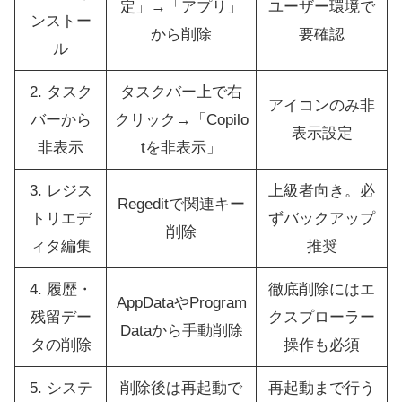
定」→「アプリ」
ユーザー環境で
ンストー
から削除
要確認
ル
2. タスク
タスクバー上で右
アイコンのみ非
バーから
クリック→「Copilo
表示設定
非表示
tを非表示」
3. レジス
上級者向き。必
Regeditで関連キー
トリエデ
ずバックアップ
削除
ィタ編集
推奨
4. 履歴・
徹底削除にはエ
AppDataやProgram
残留デー
クスプローラー
Dataから手動削除
タの削除
操作も必須
5. システ
削除後は再起動で
再起動まで行う