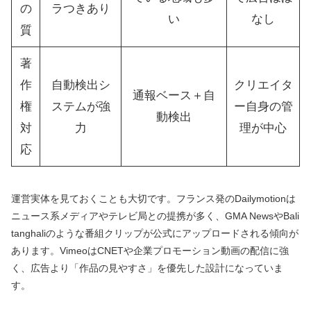
の
ラつきあり
い
なし
質
著
作
自動検出シ
クリエイタ
通報ベース＋自
権
ステムが強
ー自身の管
動検出
対
力
理が中心
応
運営実体を見ておくことも大切です。フランス発のDailymotionは
ニュース系メディアやテレビ局との提携が多く、GMA NewsやBali
tanghaliのような番組クリップが公式にアップロードされる傾向が
あります。VimeoはCNETや企業プロモーション動画の配信に強
く、広告より「作品の見やすさ」を優先した設計になっていま
す。