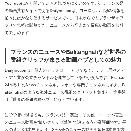
YouTubeばかり開いていると気づきにくいのですが、フランス発
の動画共有サイトであるDailymotionは、ヨーロッパ目線の情報を
拾うにはかなり使えるサービスです。日本からでもブラウザやア
プリで気軽に閲覧でき、ニュースから音楽まで幅広い動画を無料
で楽しめます。
フランスのニュースやBalitanghaliなど世界の
番組クリップが集まる動画ハブとしての魅力
Dailymotionは、個人のアップロードだけでなく、テレビ局やメデ
ィア企業が公式チャンネルを運営しているのが強みです。France
24や欧州のNewsチャンネル、スポーツ専門チャンネルに加え、B
alitanghaliのような海外ニュース番組のクリップも集まり、文字通
り「世界の番組抜粋ハブ」になっています。
語学学習の現場でも、フランス語・英語・その他ヨーロッパ言語
のニュース動画を“短いクリップ単位”で追える点が高評価です。長
尺の番組を1本見るより、3〜5分のニュース動画を毎日3本見る方