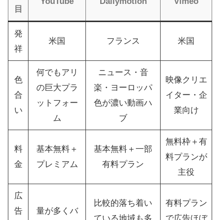
YouTube
Dailymotion
Vimeo
目
発
米国
フランス
米国
祥
何でもアリ
ニュース・音
色
映像クリエ
の巨大プラ
楽・ヨーロッパ
合
イター・企
ットフォー
色が濃い動画ハ
い
業向け
ム
ブ
無料枠＋有
料
基本無料＋
基本無料＋一部
料プランが
金
プレミアム
有料プラン
主役
広
比較的落ち着い
有料プラン
告
量が多くバ
ている地域も多
で広告ほぼ