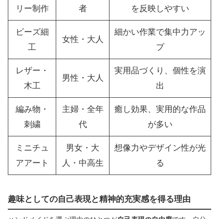
リー制作
者
を反映しやすい
ビーズ細
細かい作業で集中力アッ
女性・大人
工
プ
レザー・
実用品づくり、個性を演
男性・大人
木工
出
編み物・
主婦・全年
癒し効果、実用的な作品
刺繍
代
が多い
ミニチュ
男女・大
想像力やデザイン性が光
アアート
人・中高生
る
趣味としての自己表現と精神的充実感を得る理由