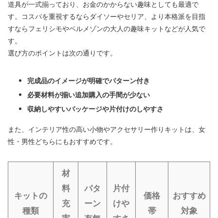
道具が一式揃っており、お金のかからない趣味としても最適で
す。コスパを重視するならダイソーやセリア、より本格派を目指
すならフェリシモやベルメゾンの大人の趣味キットなどが人気で
す。
選び方のポイントは次の通りです。
完成品のイメージが明確でパターン付き
必要材料が揃い追加購入の手間が少ない
収納しやすいパッケージや片付けのしやすさ
また、インテリア性の高い小物やアクセサリー作りキットは、女
性・男性どちらにもおすすめです。
材
料
パタ
片付
キットの
価格
おすすめ
充
ーン
けや
種類
帯
対象