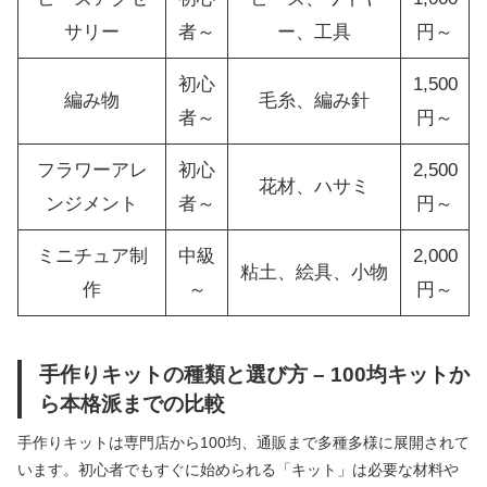
サリー
者～
ー、工具
円～
初心
1,500
編み物
毛糸、編み針
者～
円～
フラワーアレ
初心
2,500
花材、ハサミ
ンジメント
者～
円～
ミニチュア制
中級
2,000
粘土、絵具、小物
作
～
円～
手作りキットの種類と選び方 – 100均キットか
ら本格派までの比較
手作りキットは専門店から100均、通販まで多種多様に展開されて
います。初心者でもすぐに始められる「キット」は必要な材料や