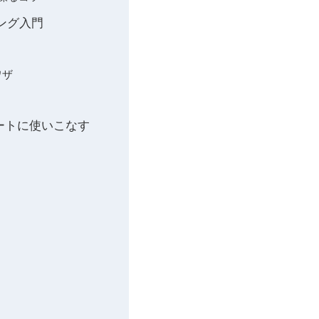
ング入門
ワザ
マートに使いこなす