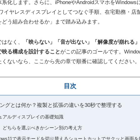
化します。さらに、iPhoneやAndroidスマホをWindo
をワイヤレスディスプレイとしてつなぐ手順、在宅勤務・店
をどう組み合わせるか」まで踏み込みます。
ではなく、
「映らない」「音が出ない」「解像度が崩れる」
で映る構成を設計すること
がこの記事のゴールです。Wind
たくないなら、ここから先の章で順番に確認してください。
目次
ーリングとは何か？複製と拡張の違いを30秒で整理する
ュアルディスプレイの基礎知識
」どちらを選ぶべきかシーン別の考え方
Windows11で表示モードを切り替えるショートカットでサクッと画面