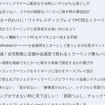
ラーリングでゲーム配信をする時にハマりがちな落とし穴
hだけでは足りない」スマホの画面をパソコンに映す時の通信設計
ター代わりに！ワイヤレスディスプレイでPC同士ミラー
コン同士でミラーリングと拡張表示を使い分けるコツ
プレイ機能でノートPCをサブモニター化する手順
Windowsサーバーを会議用モニターとして使うときの注意ポイン
成！在宅勤務と店舗や会議室で変わるミラーリング勝ちパ
ン画面を無線でモニターに映すか有線で固定するかの選び方
ソコンミラーリングをサイネージに活かすディスプレイ設計
で使えるプロジェクターミラーリングとワイヤレス会議システムの
映らない」「音が出ない」「解像度がおかしい」トラブルと現場で
ラーリングができない時に見てほしい！「原因つぶし」チェック
とディスプレイドライバーのよくあるトラブルと直し方