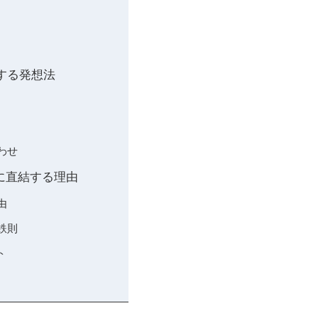
する発想法
わせ
上に直結する理由
由
鉄則
ト