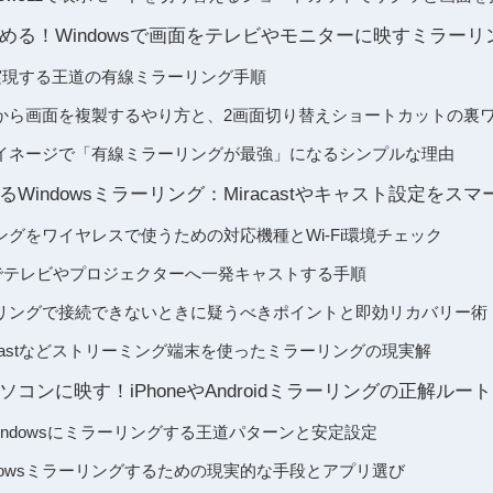
める！Windowsで画面をテレビやモニターに映すミラーリ
で実現する王道の有線ミラーリング手順
から画面を複製するやり方と、2画面切り替えショートカットの裏
イネージで「有線ミラーリングが最強」になるシンプルな理由
Windowsミラーリング：Miracastやキャスト設定をス
ーリングをワイヤレスで使うための対応機種とWi-Fi環境チェック
＋Kでテレビやプロジェクターへ一発キャストする手順
ミラーリングで接続できないときに疑うべきポイントと即効リカバリー術
romecastなどストリーミング端末を使ったミラーリングの現実解
コンに映す！iPhoneやAndroidミラーリングの正解ルート
をWindowsにミラーリングする王道パターンと安定設定
indowsミラーリングするための現実的な手段とアプリ選び