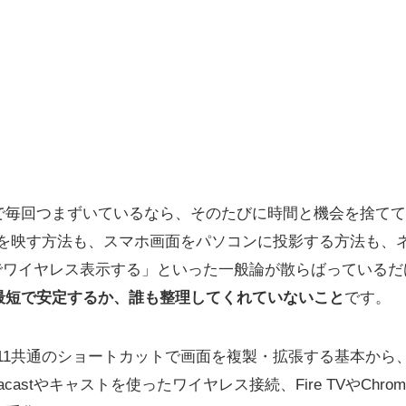
ングで毎回つまずいているなら、そのたびに時間と機会を捨て
を映す方法も、スマホ画面をパソコンに投影する方法も、ネ
astでワイヤレス表示する」といった一般論が散らばっている
最短で安定するか、誰も整理してくれていないこと
です。
10/11共通のショートカットで画面を複製・拡張する基本から
castやキャストを使ったワイヤレス接続、Fire TVやChro