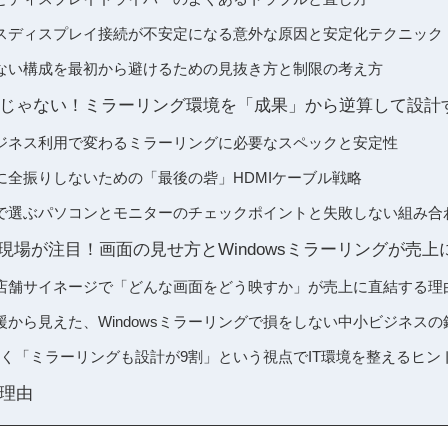
ヤレスディスプレイ接続が不安定になる意外な原因と安定化テクニック
ない構成を最初から避けるための見抜き方と制限の考え方
じゃない！ミラーリング環境を「成果」から逆算して設計
ジネス利用で変わるミラーリングに必要なスペックと安定性
に全振りしないための「最後の砦」HDMIケーブル戦略
で選ぶパソコンとモニターのチェックポイントと失敗しない組み合
用現場が注目！画面の見せ方とWindowsミラーリングが売
店舗サイネージで「どんな画面をどう映すか」が売上に直結する理
から見えた、Windowsミラーリングで損をしない中小ビジネスの
じく「ミラーリングも設計が9割」という視点でIT環境を整えるヒン
理由