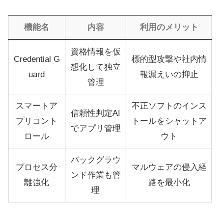
機能名
内容
利用のメリット
資格情報を仮
Credential G
標的型攻撃や社内情
想化して独立
uard
報漏えいの抑止
管理
スマートア
不正ソフトのインス
信頼性判定AI
プリコント
トールをシャットア
でアプリ管理
ロール
ウト
バックグラウ
プロセス分
マルウェアの侵入経
ンド作業も管
離強化
路を最小化
理