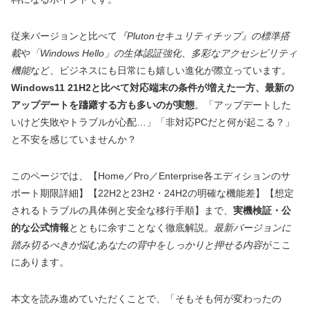
従来バージョンと比べて
『Plutonセキュリティチップ』の標準搭
載
や
「Windows Hello」の生体認証強化
、
多彩なアクセシビリティ
機能
など、ビジネスにも日常にも嬉しい進化が際立っています。
Windows11 21H2と比べて対応端末の条件が増えた一方、最新の
アップデートを躊躇する方も多いのが実態
。「アップデートした
いけど失敗やトラブルが心配…」「非対応PCだと何が起こる？」
と不安を感じていませんか？
このページでは、【Home／Pro／Enterprise各エディションのサ
ポート期限詳細】【22H2と23H2・24H2の明確な機能差】【想定
されるトラブルの具体例と安全な移行手順】まで、
実機検証・公
的な公式情報
とともに余すことなく徹底解説。
最新バージョンに
踏み切るべきか悩むあなたの背中をしっかりと押せる内容
がここ
にあります。
本文を読み進めていただくことで、「そもそも何が変わったの