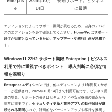
Enterpris
2025年10月
長期サポート。ビジネス
e
14日
に最適
エディションによってサポート期間が異なるため、自身のデバイ
スのエディションを必ず確認してください。
Home/Proはサポート
終了が目前となっているため、アップデートや移行計画が急務
で
す。
Windows11 22H2 サポート期限 Enterprise｜ビジネス
利用で特に重視すべきポイント – 導入判断に必須な情
報を深堀り
Enterpriseエディション
では、他エディションより1年間長くサポ
ートが提供され、2025年10月14日まで利用可能です。ビジネス用
途の場合、サポートの長さはセキュリティや安定稼働の観点から
非常に重要です。
セキュリティ更新と業務アプリの動作保証が継
続される期間
なので、計画的なバージョンアップや移行を推奨し