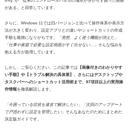
8%】が「従来のコントロールパネルの場所が分からず困った経験
がある」と回答しています。
さらに、Windows 11では旧バージョンと比べて操作体系や表示方
法が大きく変わり、設定アプリとの違いやショートカットの作成
手順も複雑になりがちです。
「突然、よく使う機能が消えた」
「仕事や家庭で必要な設定画面がすぐ出せない…」
そんな悩みを
抱える方が急増しています。
しかし、ご安心ください。この記事では
【画像付きのわかりやす
い手順】や【トラブル解決の具体策】、さらにはデスクトップや
タスクバーへのショートカット活用術まで、97項目以上の実用操
作情報
を徹底解説します。
「今困っている症状を速攻で解決したい」「次回のアップデート
で戸惑わずに設定を管理したい」
そんなあなたのためにまとめた
決定版ガイドです。