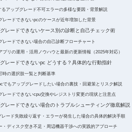
で発生するアップグレード不可エラーの多様な要因・背景解説
アップグレードできないpcのケースが近年増加した背景
 アップグレードできないケース別の診断と自己チェック術
 アップグレードできない場合の自己診断フローチャート
アプリの運用・活用ノウハウと最新の更新情報（2025年対応）
 アップグレードできないpc どうする？具体的な行動指針
可時の選択肢一覧と判断基準
 非対応pcでもアップグレードしたい場合の裏技・回避策とリスク解説
アップグレードできないcpu交換やレジストリ変更の現状と注意点
 アップグレードできない場合のトラブルシューティング徹底解説
アップグレード失敗繰り返す・エラーが発生した場合の具体的解決手順
ー・ディスク空き不足・周辺機器干渉への実践的アプローチ