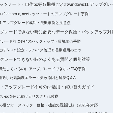
c・レッツノート・自作pc等各機種ごとのwindows11 アップグ
 go, surface pro x, necレッツノートのアップグレード事例
ws11 アップグレード成功・失敗事例と注意点
 アップグレードできない時に必要なデータ保護・バックアップ対
アップグレード前に必須のバックアップ・環境整備手順
に行うべき設定・デバイス管理と長期運用のコツ
 アップグレードできない時のよくある質問と個別対策
要件を満たしているのにアップグレードできないFAQ事例
遭遇した高頻度エラー・失敗原因と解決Q＆A
 非対応・アップグレード不可のpc活用・買い替えガイド
できないpcを使い続けるリスクと代替案
応PCの選び方・スペック・価格・機能の最新比較（2025年対応）