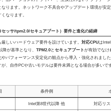
となります。ネットワーク不具合やアップデート環境が安定
すくなります。
ロセッサ/tpm2.0/セキュアブート）要件と進化の経緯
よりも厳しいハードウェア要件を設けています。
対応CPU
はInt
リーズ以降が基準となり、
TPM2.0
と
セキュアブート
が有効でなけ
やパフォーマンス安定化の観点から導入・強化されました。
すが、自作PCや古いモデルは要件未満となる場合が多いで
目
条件例
Intel第8世代以降 他
対応リス