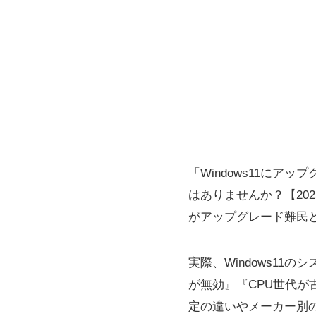
「Windows11に
はありませんか？【202
がアップグレード難民
実際、Windows11
が無効』『CPU世代が
定の違いやメーカー別