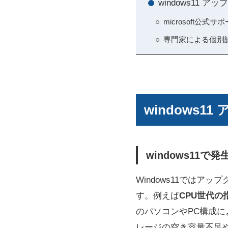
windows11
microsoft
専門家による個別
windows
windows1
Windows11では
す。例えば
CPU世代の
のパソコンやPC構成
レージの空き容量不足