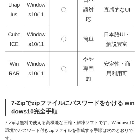
日本
Lhap
Window
〇
語対
直感的なUI
lus
s10/11
応
Cube
Window
日本語UI・
〇
簡単
ICE
s10/11
解説豊富
やや
Win
Window
安定性・商
〇
専門
RAR
s10/11
用利用可
的
7-Zipでzipファイルにパスワードをかける win
dows10完全手順
7-Zipは無料で使える高機能な圧縮・解凍ソフトです。Windows10
環境でパスワード付きzipファイルを作成する手順は次のとおりで
す。