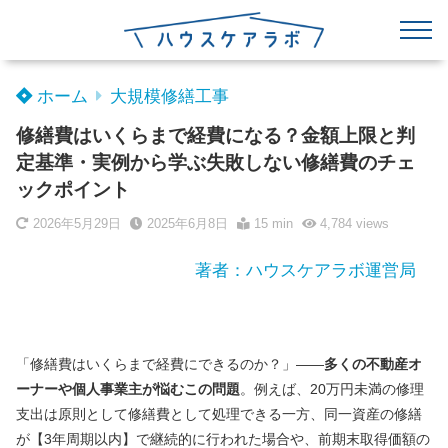
ホーム
大規模修繕工事
修繕費はいくらまで経費になる？金額上限と判
定基準・実例から学ぶ失敗しない修繕費のチェ
ックポイント
2026年5月29日
2025年6月8日
15 min
4,784
views
著者：ハウスケアラボ運営局
「修繕費はいくらまで経費にできるのか？」――
多くの不動産オ
ーナーや個人事業主が悩むこの問題
。例えば、20万円未満の修理
支出は原則として修繕費として処理できる一方、同一資産の修繕
が【3年周期以内】で継続的に行われた場合や、前期末取得価額の