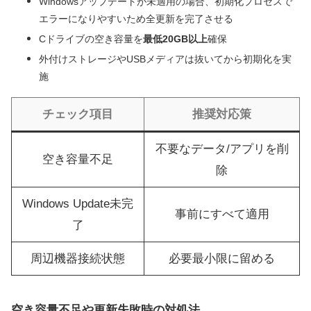
Windowsアップデートが未適用の場合、初期化プロセスで
エラーになりやすいため全更新を完了させる
Cドライブの空き容量を
最低20GB以上
確保
外付けストレージやUSBメディアは抜いてから初期化を実
施
チェック項目
推奨対応策
不要なデータ/アプリを削
空き容量不足
除
Windows Update未完
事前にすべて適用
了
周辺機器接続状態
必要最小限に留める
空き容量不足や更新失敗時の対処法