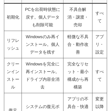
PCを出荷時状態に
不具合解
すべ
初期化
戻す。個人データ
消・譲渡・
て
も削除可能
売却
Windowsのみ再イ
軽微な不具
アプ
リフレ
ンストール。個人
合・動作改
リ・
ッシュ
データを残す
善
設定
クリー
Windowsを完全に
完全なリセ
ンイン
再インストール。
ット・最小
すべ
ストー
ドライブ内容全消
構成から再
て
ル
去
構築
アプリの不
変更
システムの復元ポ
具合・快適
以降
復元