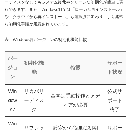
ーディスクなしでもシステム復元やクリーンな初期化が簡単に実
行できます。また、Windows11では「ローカル再インストール」
や「クラウドから再インストール」も選択肢に加わり、より柔軟
な初期化手順が用意されています。
表：Windows各バージョンの初期化機能比較
バー
初期化機
サポー
ジョ
特徴
能
ト状況
ン
Win
リカバリ
公式サ
基本は手動操作とメデ
dow
ーディス
ポート
ィアが必要
s7
ク
終了
Win
リフレッ
設定から簡単に初期
サポー